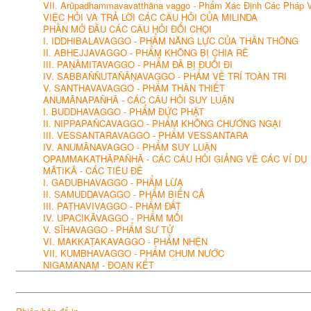
VII. Arūpadhammavavatthāna vaggo - Phẩm Xác Định Các Pháp 
VIỆC HỎI VÀ TRẢ LỜI CÁC CÂU HỎI CỦA MILINDA
PHẦN MỞ ĐẦU CÁC CÂU HỎI ĐỐI CHỌI
I. IDDHIBALAVAGGO - PHẨM NĂNG LỰC CỦA THẦN THÔNG
II. ABHEJJAVAGGO - PHẨM KHÔNG BỊ CHIA RẼ
III. PAṆĀMITAVAGGO - PHẨM ĐÃ BỊ ĐUỔI ĐI
IV. SABBAÑÑUTAÑĀṆAVAGGO - PHẨM VỀ TRÍ TOÀN TRI
V. SANTHAVAVAGGO - PHẨM THÂN THIẾT
ANUMĀNAPAÑHĀ - CÁC CÂU HỎI SUY LUẬN
I. BUDDHAVAGGO - PHẨM ĐỨC PHẬT
II. NIPPAPAÑCAVAGGO - PHẨM KHÔNG CHƯỚNG NGẠI
III. VESSANTARAVAGGO - PHẨM VESSANTARA
IV. ANUMĀNAVAGGO - PHẨM SUY LUẬN
OPAMMAKATHĀPAÑHĀ - CÁC CÂU HỎI GIẢNG VỀ CÁC VÍ DỤ
MĀTIKĀ - CÁC TIÊU ĐỀ
I. GADUBHAVAGGO - PHẨM LỪA
II. SAMUDDAVAGGO - PHẨM BIỂN CẢ
III. PAṬHAVIVAGGO - PHẨM ĐẤT
IV. UPACIKĀVAGGO - PHẨM MỐI
V. SĪHAVAGGO - PHẨM SƯ TỬ
VI. MAKKAṬAKAVAGGO - PHẨM NHỆN
VII. KUMBHAVAGGO - PHẨM CHUM NƯỚC
NIGAMANAṂ - ĐOẠN KẾT