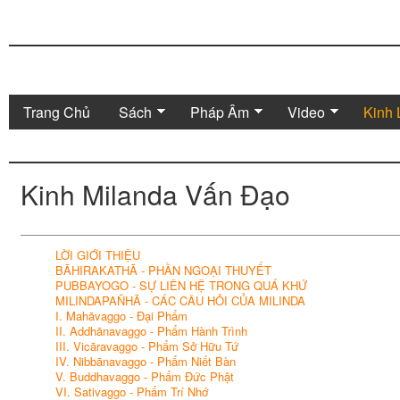
Trang Chủ
Sách
Pháp Âm
Video
Kinh 
Kinh Milanda Vấn Đạo
LỜI GIỚI THIỆU
BĀHIRAKATHĀ - PHẦN NGOẠI THUYẾT
PUBBAYOGO - SỰ LIÊN HỆ TRONG QUÁ KHỨ
MILINDAPAÑHĀ - CÁC CÂU HỎI CỦA MILINDA
I. Mahāvaggo - Đại Phẩm
II. Addhānavaggo - Phẩm Hành Trình
III. Vicāravaggo - Phẩm Sở Hữu Tứ
IV. Nibbānavaggo - Phẩm Niết Bàn
V. Buddhavaggo - Phẩm Đức Phật
VI. Sativaggo - Phẩm Trí Nhớ