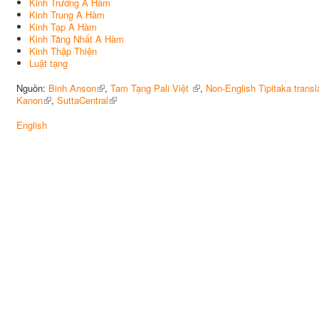
Kinh Trường A Hàm
Kinh Trung A Hàm
Kinh Tạp A Hàm
Kinh Tăng Nhất A Hàm
Kinh Thập Thiện
Luật tạng
Nguồn:
Binh Anson
,
Tam Tạng Pali Việt
,
Non-English Tipitaka transl
Kanon
,
SuttaCentral
English