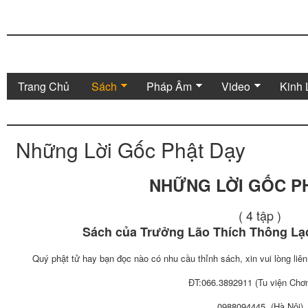
Trang Chủ
Sách
Pháp Âm
Video
Kinh 
Những Lời Gốc Phật Dạy
NHỮNG LỜI GỐC P
( 4 tập )
Sách của Trưởng Lão Thích Thông Lạc
Quý phật tử hay bạn đọc nào có nhu cầu thỉnh sách, xin vui lòng liê
ĐT:066.3892911 (Tu viện Chơ
0988094445 (Hà Nội)