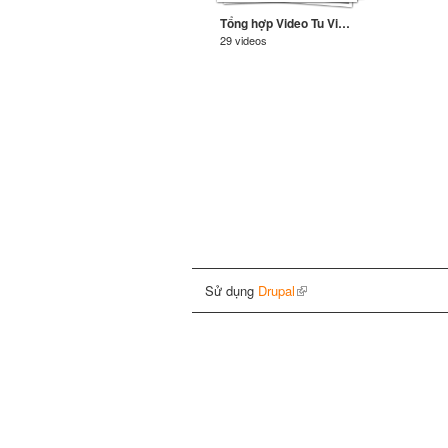
Tổng hợp Video Tu Viện Chơn Như
29 videos
Sử dụng
Drupal