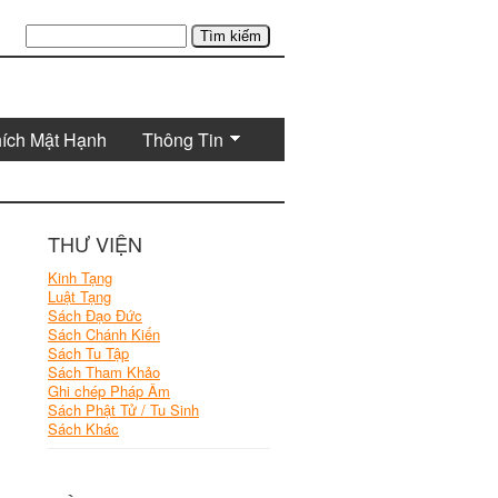
Tìm kiếm
hích Mật Hạnh
Thông Tin
THƯ VIỆN
Kinh Tạng
Luật Tạng
Sách Đạo Đức
Sách Chánh Kiến
Sách Tu Tập
Sách Tham Khảo
Ghi chép Pháp Âm
Sách Phật Tử / Tu Sinh
Sách Khác