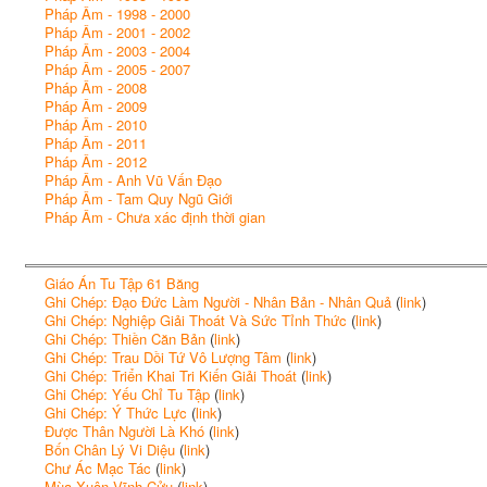
Pháp Âm - 1998 - 2000
Pháp Âm - 2001 - 2002
Pháp Âm - 2003 - 2004
Pháp Âm - 2005 - 2007
Pháp Âm - 2008
Pháp Âm - 2009
Pháp Âm - 2010
Pháp Âm - 2011
Pháp Âm - 2012
Pháp Âm - Anh Vũ Vấn Đạo
Pháp Âm - Tam Quy Ngũ Giới
Pháp Âm - Chưa xác định thời gian
Giáo Án Tu Tập 61 Băng
Ghi Chép: Đạo Đức Làm Người - Nhân Bản - Nhân Quả
(
link
)
Ghi Chép: Nghiệp Giải Thoát Và Sức Tỉnh Thức
(
link
)
Ghi Chép: Thiền Căn Bản
(
link
)
Ghi Chép: Trau Dồi Tứ Vô Lượng Tâm
(
link
)
Ghi Chép: Triển Khai Tri Kiến Giải Thoát
(
link
)
Ghi Chép: Yếu Chỉ Tu Tập
(
link
)
Ghi Chép: Ý Thức Lực
(
link
)
Được Thân Người Là Khó
(
link
)
Bốn Chân Lý Vi Diệu
(
link
)
Chư Ác Mạc Tác
(
link
)
Mùa Xuân Vĩnh Cửu
(
link
)