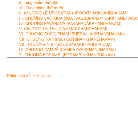
9. Tụng phẩm thứ chín
10. Tụng phẩm thứ mười
II. CHƯƠNG LỄ UPOSATHA (UPOSATHAKKHANDHAKAṂ)
III. CHƯƠNG VÀO MÙA MƯA (VASSŪPANĀYIKAKKHANDHAKA
IV. CHƯƠNG PAVĀRAṆĀ (PAVĀRAṆĀKKHANDHAKAṂ)
V. CHƯƠNG DA THÚ (CAMMAKKHANDHAKAṂ)
VI. CHƯƠNG DƯỢC PHẨM (BHESAJJAKKHANDHAKAṂ)
VII. CHƯƠNG KAṬHINA (KAṬHINAKKHANDHAKAṂ)
VIII. CHƯƠNG Y PHỤC (CĪVARAKKHANDHAKAṂ)
IX. CHƯƠNG CAMPĀ (CAMPEYYAKKHANDHAKAṂ)
X. CHƯƠNG KOSAMBĪ (KOSAMBIKKHANDHAKAṂ)
Phiên bản để in
English