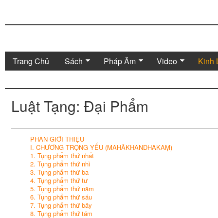
Trang Chủ
Sách
Pháp Âm
Video
Kinh 
Luật Tạng: Đại Phẩm
PHẦN GIỚI THIỆU
I. CHƯƠNG TRỌNG YẾU (MAHĀKHANDHAKAṂ)
1. Tụng phẩm thứ nhất
2. Tụng phẩm thứ nhì
3. Tụng phẩm thứ ba
4. Tụng phẩm thứ tư
5. Tụng phẩm thứ năm
6. Tụng phẩm thứ sáu
7. Tụng phẩm thứ bảy
8. Tụng phẩm thứ tám