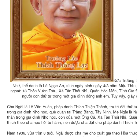
Đức Trưởng L
Như, thế danh là Lê Ngọc An, sinh ngày sinh ngày 4/8 năm Mậu Thìn,
ngoại: 18 Thôn Vườn Trầu, Xã Tân Thới Nhì, Quận Hóc Môn, Tỉnh Gia Đ
người con thứ tư trong một gia đình đông anh em. Tuy vậy, giấy 
Cha Ngài là Lê Văn Huấn, pháp danh Thích Thiện Thành, trụ trì đời thứ 
trong gia đình Nho học, quê quán tại Trảng Bàng, Tây Ninh. Mẹ Ngài là N
thân trong gia đình Nho học, con của một Ông Cả, Xã Tân Thới Nhì, Quậ
thích theo cha học hỏi tu hành, nên được cha đặt cho pháp danh Thích T
Năm 1936, vừa tròn 8 tuổi, Ngài được cha mẹ cho xuất gia theo Hòa thư