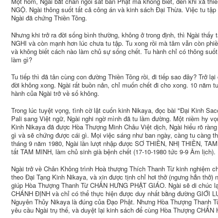
Một hôm, Ngài bắt chân ngồi sát bàn Phật mà không biết, đến khi xả thi
NGỘ. Ngài thông suốt tất cả công án và kinh sách Đại Thừa. Việc tu tậ
Ngài đã chứng Thiền Tông.
Nhưng khi trở ra đời sống bình thường, không ở trong định, thì Ngài 
NGHI và còn mạnh hơn lúc chưa tu tập. Tu xong rồi mà tâm vẫn còn phiền
và không biết cách nào làm chủ sự sống chết. Tu hành chỉ có thông suố
làm gì?
Tu tiếp thì đã tân cùng con đường Thiền Tông rồi, đi tiếp sao đây? Trở lại
đời không xong. Ngài rất buồn nản, chỉ muốn chết đi cho xong. 10 năm tu t
hành của Ngài trở về số không.
Trong lúc tuyệt vọng, tình cờ lật cuốn kinh Nikaya, đọc bài "Đại Kinh S
Pali sang Việt ngữ, Ngài nghi ngờ mình đã tu lầm đường. Một niềm hy vọn
Kinh Nikaya đã được Hòa Thượng Minh Châu Việt dịch, Ngài hiểu rõ ràng l
gì và sẽ chứng được cái gì. Mọi việc sáng như ban ngày, càng tu càng thí
tháng 9 năm 1980, Ngài lần lượt nhập được SƠ THIỀN, NHỊ THIỀN, TA
tất TAM MINH, làm chủ sinh già bệnh chết (17-10-1980 tức 9-9 Âm lịch).
Ngài trở về Chân Không trình Hoà thượng Thích Thanh Từ kinh nghiệm c
theo Đại Tạng Kinh Nikaya, và xin được tịnh chỉ hơi thở (ngưng hẳn thở) 
giúp Hòa Thượng Thanh Từ CHẤN HƯNG PHẬT GIÁO. Ngài sẽ di chúc lại
CHÁNH ĐỊNH và chỉ có thể thực hiện được duy nhất bằng đường GIỚI 
Nguyên Thủy Nikaya là đúng của Đạo Phật. Nhưng Hòa Thượng Thanh Từ
yêu cầu Ngài trụ thế, và duyệt lại kinh sách để cùng Hòa Thượng CH