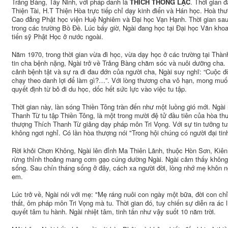
Trảng Bàng, Tây Ninh, với pháp danh là
THÍCH THÔNG LẠC
. Thời gian 
Thiện Tài, H.T Thiện Hòa trực tiếp chỉ dạy kinh điển và Hán học. Hoà t
Cao đẳng Phật học viện Huệ Nghiêm và Đại học Vạn Hạnh. Thời gian sau, 
trong các trường Bồ Đề. Lúc bấy giờ, Ngài đang học tại Đại học Văn khoa
tiến sỹ Phật Học ở nước ngoài.
Năm 1970, trong thời gian vừa đi học, vừa dạy học ở các trường tại Thàn
tin cha bệnh nặng, Ngài trở về Trảng Bàng chăm sóc và nuôi dưỡng cha.
cảnh bệnh tật và sự ra đi đau đớn của người cha, Ngài suy nghĩ: “Cuộc đ
chạy theo danh lợi để làm gì?…”. Với lòng thương cha vô hạn, mong mu
quyết định từ bỏ đi du học, dốc hết sức lực vào việc tu tập.
Thời gian này, làn sóng Thiền Tông tràn đến như một luồng gió mới. Ngài 
Thanh Từ tu tập Thiền Tông, là một trong mười đệ tử đầu tiên của hòa t
thượng Thích Thanh Từ giảng dạy pháp môn Tri Vọng. Với sự tin tưởng tu
không ngơi nghỉ. Có lần hòa thượng nói "Trong hội chúng có người đại tin
Rời khỏi Chơn Không, Ngài lên đỉnh Ma Thiên Lãnh, thuộc Hòn Sơn, Kiên 
rừng thỉnh thoảng mang cơm gạo cúng dường Ngài. Ngài cảm thấy không t
sống. Sau chín tháng sống ở đây, cách xa người đời, lòng nhớ mẹ khôn ng
em.
Lúc trở về, Ngài nói với mẹ: "Mẹ ráng nuôi con ngày một bữa, đời con chỉ
thất, ôm pháp môn Tri Vọng mà tu. Thời gian đó, tuy chiến sự diễn ra ác l
quyết tâm tu hành. Ngài nhiệt tâm, tinh tấn như vậy suốt 10 năm trời.