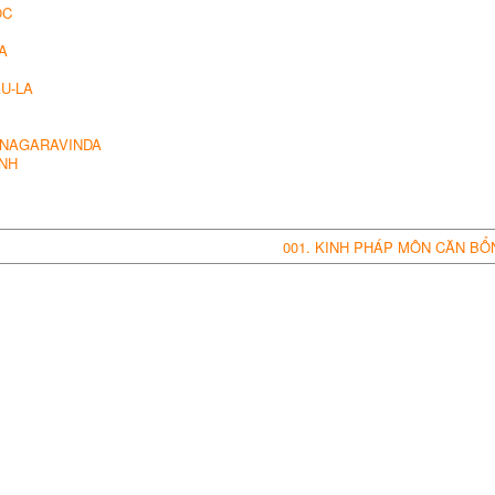
ỘC
A
ẦU-LA
G NAGARAVINDA
ỊNH
001. KINH PHÁP MÔN CĂN BỔN