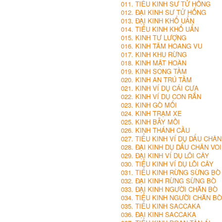
011. TIỂU KINH SƯ TỬ HỐNG
012. ĐẠI KINH SƯ TỬ HỐNG
013. ĐẠI KINH KHỔ UẨN
014. TIỂU KINH KHỔ UẨN
015. KINH TƯ LƯỢNG
016. KINH TÂM HOANG VU
017. KINH KHU RỪNG
018. KINH MẬT HOÀN
019. KINH SONG TẦM
020. KINH AN TRÚ TẦM
021. KINH VÍ DỤ CÁI CƯA
022. KINH VÍ DỤ CON RẮN
023. KINH GÒ MỐI
024. KINH TRẠM XE
025. KINH BẪY MỒI
026. KINH THÁNH CẦU
027. TIỂU KINH VÍ DỤ DẤU CHÂN
028. ĐẠI KINH DỤ DẤU CHÂN VOI
029. ĐẠI KINH VÍ DỤ LÕI CÂY
030. TIỂU KINH VÍ DỤ LÕI CÂY
031. TIỂU KINH RỪNG SỪNG BÒ
032. ĐẠI KINH RỪNG SỪNG BÒ
033. ĐẠI KINH NGƯỜI CHĂN BÒ
034. TIỂU KINH NGƯỜI CHĂN BÒ
035. TIỂU KINH SACCAKA
036. ĐẠI KINH SACCAKA