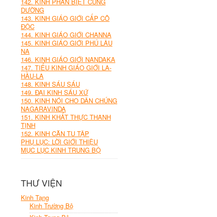
142. KINH PHÂN BIỆT CÚNG
DƯỜNG
143. KINH GIÁO GIỚI CẤP CÔ
ĐỘC
144. KINH GIÁO GIỚI CHANNA
145. KINH GIÁO GIỚI PHÚ LÂU
NA
146. KINH GIÁO GIỚI NANDAKA
147. TIỂU KINH GIÁO GIỚI LA-
HẦU-LA
148. KINH SÁU SÁU
149. ĐẠI KINH SÁU XỨ
150. KINH NÓI CHO DÂN CHÚNG
NAGARAVINDA
151. KINH KHẤT THỰC THANH
TỊNH
152. KINH CĂN TU TẬP
PHỤ LỤC: LỜI GIỚI THIỆU
MỤC LỤC KINH TRUNG BỘ
THƯ VIỆN
Kinh Tạng
Kinh Trường Bộ