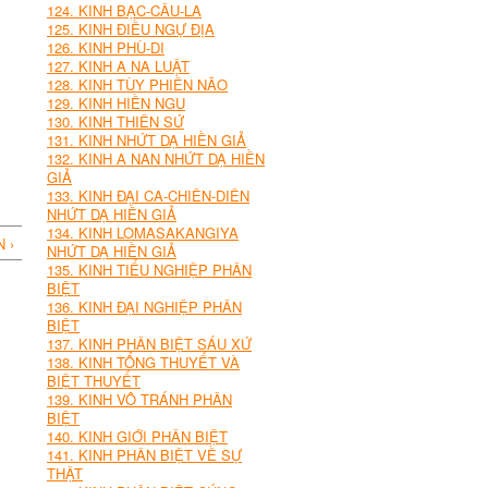
124. KINH BẠC-CÂU-LA
125. KINH ĐIỀU NGỰ ĐỊA
126. KINH PHÙ-DI
127. KINH A NA LUẬT
128. KINH TÙY PHIỀN NÃO
129. KINH HIỀN NGU
130. KINH THIÊN SỨ
131. KINH NHỨT DẠ HIỀN GIẢ
132. KINH A NAN NHỨT DẠ HIỀN
GIẢ
133. KINH ĐẠI CA-CHIÊN-DIÊN
NHỨT DẠ HIỀN GIẢ
134. KINH LOMASAKANGIYA
 ›
NHỨT DẠ HIỀN GIẢ
135. KINH TIỂU NGHIỆP PHÂN
BIỆT
136. KINH ĐẠI NGHIỆP PHÂN
BIỆT
137. KINH PHÂN BIỆT SÁU XỨ
138. KINH TỔNG THUYẾT VÀ
BIỆT THUYẾT
139. KINH VÔ TRÁNH PHÂN
BIỆT
140. KINH GIỚI PHÂN BIỆT
141. KINH PHÂN BIỆT VỀ SỰ
THẬT