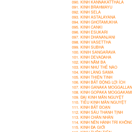
090. KINH KANNAKATTHALA
091. KINH BRAHMAYU
092. KINH SELA
093. KINH ASTALAYANA
094. KINH GHOTAMUKHA
095. KINH CANKI
096. KINH ESUKARI
097. KINH DHANANJANI
098. KINH VASETTHA
099. KINH SUBHA
100. KINIH SANGARAVA
101. KINH DEVADAHA
102. KINH NĂM BA
103. KINH NHƯ THẾ NÀO
104. KINH LÀNG SAMA
105. KINH THIỆN TINH
106. KINH BẤT ĐỘNG LỢI ÍCH
107. KINH GANAKA MOGGALLA
108. KINH GOPAKA MOGGAKA
109. ĐẠI KINH MÃN NGUYỆT
110. TIỂU KINH MÃN NGUYỆT
111. KINH BẤT ĐOẠN
112. KINH SÁU THANH TỊNH
113. KINH CHÂN NHÂN
114. KINH NÊN HÀNH TRÌ KHÔN
115. KINH ĐA GIỚI