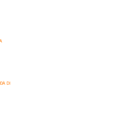
A
ĐÀ DI
M