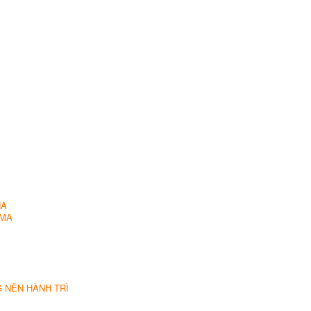
NA
MMA
G NÊN HÀNH TRÌ