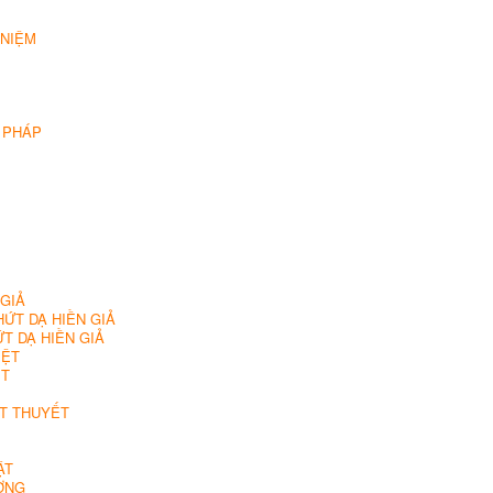
 NIỆM
U PHÁP
 GIẢ
HỨT DẠ HIỀN GIẢ
T DẠ HIỀN GIẢ
IỆT
ỆT
ỆT THUYẾT
ẬT
ƯỜNG