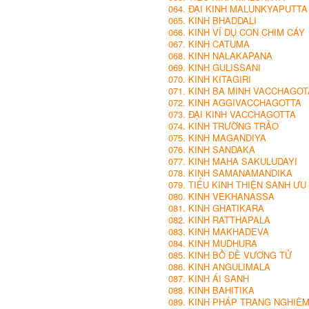
064. ĐẠI KINH MALUNKYAPUTTA
065. KINH BHADDALI
066. KINH VÍ DỤ CON CHIM CÁY
067. KINH CATUMA
068. KINH NALAKAPANA
069. KINH GULISSANI
070. KINH KITAGIRI
071. KINH BA MINH VACCHAGOT
072. KINH AGGIVACCHAGOTTA
073. ĐẠI KINH VACCHAGOTTA
074. KINH TRƯỜNG TRẢO
075. KINH MAGANDIYA
076. KINH SANDAKA
077. KINH MAHA SAKULUDAYI
078. KINH SAMANAMANDIKA
079. TIỂU KINH THIỆN SANH ƯU 
080. KINH VEKHANASSA
081. KINH GHATIKARA
082. KINH RATTHAPALA
083. KINH MAKHADEVA
084. KINH MUDHURA
085. KINH BỒ ĐỀ VƯƠNG TỬ
086. KINH ANGULIMALA
087. KINH ÁI SANH
088. KINH BAHITIKA
089. KINH PHÁP TRANG NGHIÊ