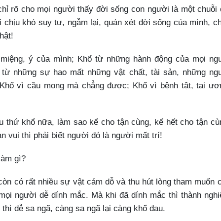
chỉ rõ cho mọi người thấy đời sống con người là một chuỗi 
ai chịu khó suy tư, ngẫm lại, quán xét đời sống của mình, c
hật!
 miệng, ý của mình; Khổ từ những hành động của mọi ng
 từ những sự hao mất những vật chất, tài sản, những ng
Khổ vì cầu mong mà chẳng được; Khổ vì bệnh tật, tai ươ
u thứ khổ nữa, làm sao kể cho tận cùng, kể hết cho tận cù
n vui thì phải biết người đó là người mất trí!
làm gì?
còn có rất nhiều sự vật cám dỗ và thu hút lòng tham muốn 
mọi người dễ dính mắc. Mà khi đã dính mắc thì thành nghi
 thì dễ sa ngã, càng sa ngã lại càng khổ đau.