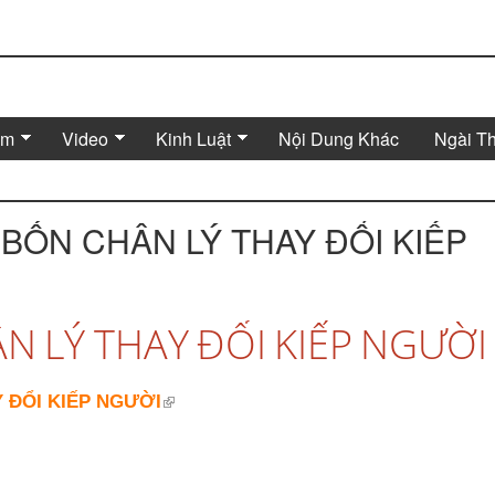
Âm
Video
Kinh Luật
Nội Dung Khác
Ngài T
- BỐN CHÂN LÝ THAY ĐỔI KIẾP
N LÝ THAY ĐỔI KIẾP NGƯỜI
Y ĐỔI KIẾP NGƯỜI