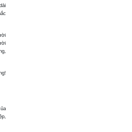
dài
hắc
ười
ười
ng,
ng!
của
ệp,