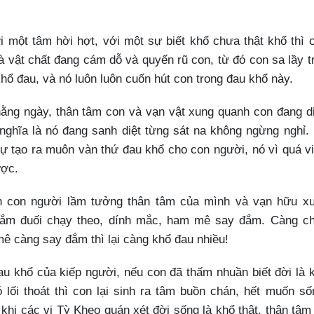
i một tâm hời hợt, với một sự biết khổ chưa thật khổ thì 
 vật chất đang cám dỗ và quyến rũ con, từ đó con sa lầy t
ổ đau, và nó luôn luôn cuốn hút con trong đau khổ này.
hằng ngày, thân tâm con và vạn vật xung quanh con đang d
 nghĩa là nó đang sanh diệt từng sát na không ngừng nghỉ.
ự tạo ra muôn vàn thứ đau khổ cho con người, nó vì quá vi
ược.
n con người lầm tưởng thân tâm của mình và vạn hữu x
 đắm đuối chạy theo, dính mắc, ham mê say đắm. Càng c
ê càng say đắm thì lại càng khổ đau nhiều!
au khổ của kiếp người, nếu con đã thấm nhuần biết đời là 
 lối thoát thì con lại sinh ra tâm buồn chán, hết muốn số
 khi các vị Tỳ Kheo quán xét đời sống là khổ thật, thân tâm