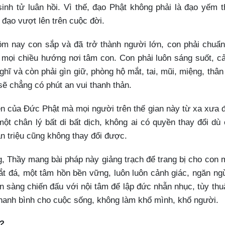
nh tử luân hồi. Vì thế, đạo Phật không phải là đạo yếm t
à đạo vượt lên trên cuộc đời.
hôm nay con sắp và đã trở thành người lớn, con phải chuẩn
mọi chiều hướng nơi tâm con. Con phải luôn sáng suốt, c
nghĩ và còn phải gìn giữ, phòng hộ mắt, tai, mũi, miệng, thân
sẽ chẳng có phút an vui thanh thản.
ên của Đức Phật mà mọi người trên thế gian này từ xa xưa 
ột chân lý bất di bất dịch, không ai có quyền thay đổi dù 
n triệu cũng không thay đổi được.
, Thầy mang bài pháp này giảng trạch để trang bị cho con 
ắt đá, một tâm hồn bền vững, luôn luôn cảnh giác, ngăn ng
n sàng chiến đấu với nội tâm để lập đức nhẫn nhục, tùy thu
thanh bình cho cuộc sống, không làm khổ mình, khổ người.
?