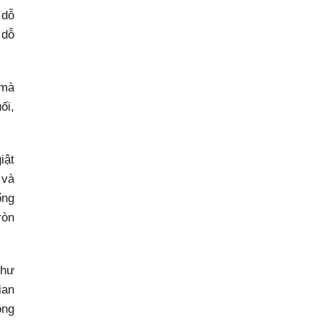
 dỗ
 dỗ
 mà
ối,
iật
 và
ống
ròn
như
ian
ông