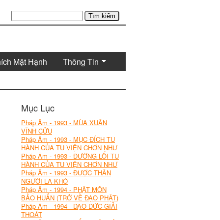
Tìm kiếm
hích Mật Hạnh
Thông Tin
Mục Lục
Pháp Âm - 1993 - MÙA XUÂN
VĨNH CỬU
Pháp Âm - 1993 - MỤC ĐÍCH TU
HÀNH CỦA TU VIỆN CHƠN NHƯ
Pháp Âm - 1993 - ĐƯỜNG LỐI TU
HÀNH CỦA TU VIỆN CHƠN NHƯ
Pháp Âm - 1993 - ĐƯỢC THÂN
NGƯỜI LÀ KHÓ
Pháp Âm - 1994 - PHẬT MÔN
BẢO HUẤN (TRỞ VỀ ĐẠO PHẬT)
Pháp Âm - 1994 - ĐẠO ĐỨC GIẢI
THOÁT