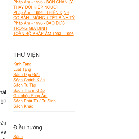
Pháp Âm - 1996 - BỐN CHÂN LÝ
THAY ĐỔI KIẾP NGƯỜI
Pháp Âm - 1996 - THIỀN ĐỊNH
CƠ BẢN - MỒNG 1 TẾT BÍNH TÝ
Pháp Âm - 1996 - ĐẠO ĐỨC
TRONG GIA ĐÌNH
TOÀN BỘ PHÁP ÂM 1993 - 1996
THƯ VIỆN
Kinh Tạng
Luật Tạng
Sách Đạo Đức
Sách Chánh Kiến
Sách Tu Tập
Sách Tham Khảo
hải
Ghi chép Pháp Âm
 go
Sách Phật Tử / Tu Sinh
Sách Khác
mắt
Điều hướng
 và
Sách