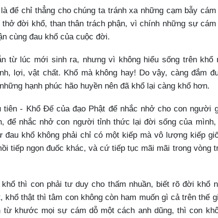
ổ là để chỉ thẳng cho chúng ta tránh xa những cạm bẫy cám
 thở đời khổ, than thân trách phận, vì chính những sự cám
ận cùng đau khổ của cuộc đời.
n từ lúc mới sinh ra, nhưng vì không hiểu sống trên khổ
nh, lợi, vật chất. Khổ mà không hay! Do vậy, càng đắm đu
những hạnh phúc hão huyền nên đã khổ lại càng khổ hơn.
 tiên - Khổ Đế của đạo Phật để nhắc nhở cho con người g
h, để nhắc nhở con người tỉnh thức lại đời sống của mình,
 đau khổ không phải chỉ có một kiếp mà vô lượng kiếp gi
ồi tiếp ngọn đuốc khác, và cứ tiếp tục mãi mãi trong vòng t
à khổ thì con phải tư duy cho thấm nhuần, biết rõ đời khổ 
ật, khổ thật thì tâm con không còn ham muốn gì cả trên thế g
 từ khước mọi sự cám dỗ một cách anh dũng, thì con kh