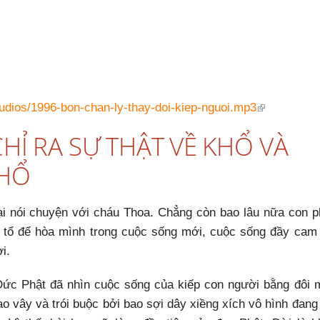
audios/1996-bon-chan-ly-thay-doi-kiep-nguoi.mp3
CHỈ RA SỰ THẬT VỀ KHỔ VÀ
KHỔ
i nói chuyện với cháu Thoa. Chẳng còn bao lâu nữa con p
t tổ để hòa mình trong cuộc sống mới, cuộc sống đầy cam
i.
Đức Phật đã nhìn cuộc sống của kiếp con người bằng đôi 
ao vây và trói buộc bởi bao sợi dây xiềng xích vô hình đang