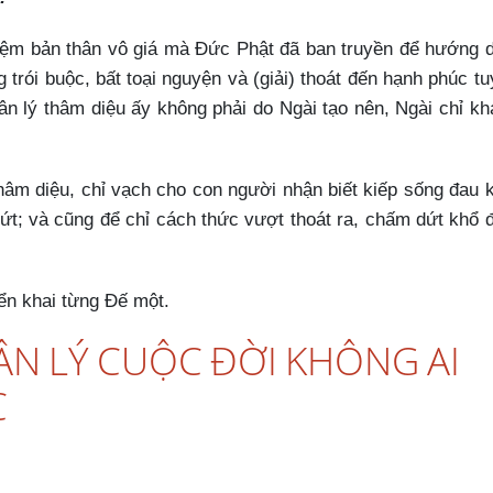
iệm bản thân vô giá mà Đức Phật đã ban truyền để hướng 
trói buộc, bất toại nguyện và (giải) thoát đến hạnh phúc tu
hân lý thâm diệu ấy không phải do Ngài tạo nên, Ngài chỉ k
hâm diệu, chỉ vạch cho con người nhận biết kiếp sống đau 
ứt; và cũng để chỉ cách thức vượt thoát ra, chấm dứt khổ 
iển khai từng Đế một.
HÂN LÝ CUỘC ĐỜI KHÔNG AI
C