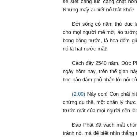
sẽ siết càng lúc càng chặt hơn
Nhưng mấy ai biết nó thật khổ?
Đời sống có năm thứ dục l
cho mọi người mê mờ, ảo tưởng,
bong bóng nước, là hoa đốm gi
nó là hạt nước mắt!
Cách đây 2540 năm, Đức Phậ
ngày hôm nay, trên thế gian nà
học nào dám phủ nhận lời nói của
(2:09)
Này con! Con phải hiể
chứng cụ thể, một chân lý thực
trước mắt của mọi người nên l
Đạo Phật đã vạch mắt chúng
tránh nó, mà để biết nhìn thẳng 