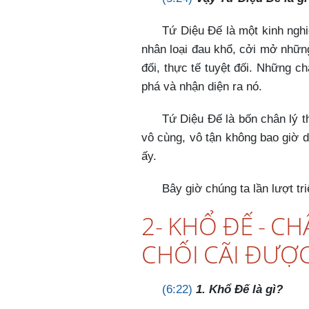
Tứ Diệu Đế là một kinh ngh
nhân loại đau khổ, cởi mở những 
đối, thực tế tuyệt đối. Những c
phá và nhận diện ra nó.
Tứ Diệu Đế là bốn chân lý t
vô cùng, vô tận không bao giờ d
ấy.
Bây giờ chúng ta lần lượt tr
2- KHỔ ĐẾ - C
CHỐI CÃI ĐƯỢ
(6:22)
1. Khổ Đế là gì?