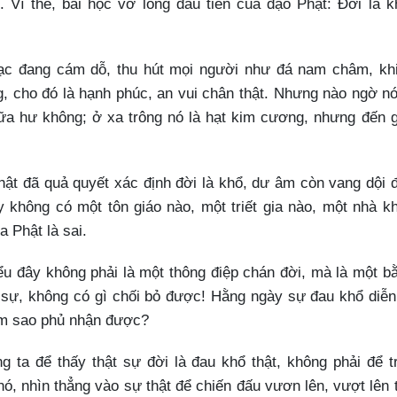
. Vì thế, bài học vỡ lòng đầu tiên của đạo Phật: Đời là k
ạc đang cám dỗ, thu hút mọi người như đá nam châm, kh
 cho đó là hạnh phúc, an vui chân thật. Nhưng nào ngờ nó
ữa hư không; ở xa trông nó là hạt kim cương, nhưng đến 
t đã quả quyết xác định đời là khổ, dư âm còn vang dội 
y không có một tôn giáo nào, một triết gia nào, một nhà k
 Phật là sai.
u đây không phải là một thông điệp chán đời, mà là một b
 sự, không có gì chối bỏ được! Hằng ngày sự đau khổ diễn
àm sao phủ nhận được?
 ta để thấy thật sự đời là đau khổ thật, không phải để t
nó, nhìn thẳng vào sự thật để chiến đấu vươn lên, vượt lên 