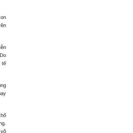
con
rên
iễn
 Do
 tế
ung
hạy
khổ
ng.
 vô