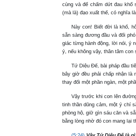
cùng và để chấm dứt đau khổ si
(mà là) đạo xuất thế, có nghĩa l
Này con! Biết đời là khổ, 
sẵn sàng đương đầu và đối phó 
giác từng hành động, lời nói, ý 
ý, nếu không vậy, thân tâm con 
Tứ Diệu Đế, bài pháp đầu ti
bây giờ đều phải chấp nhận là m
thay đổi một phần ngàn, một phầ
Vậy trước khi con lên đường
tinh thần dũng cảm, một ý chí s
phòng hộ, giữ gìn sáu căn và sẵ
bằng lòng nhờ đó con mang lại 
(5:24)
Vậy Tứ Diệu Đế là gì