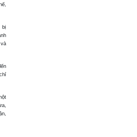
hế,
 bị
ảnh
 và
đến
chỉ
một
ừa,
ận,