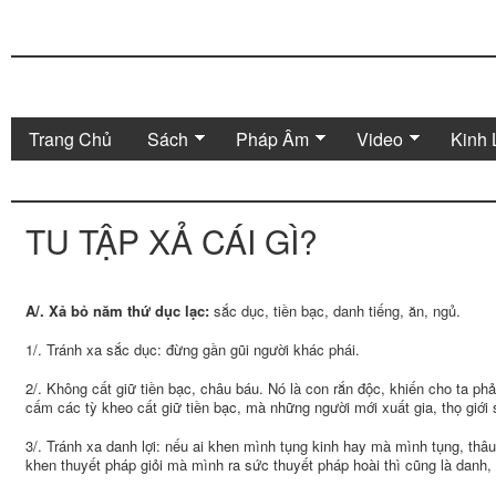
Trang Chủ
Sách
Pháp Âm
Video
Kinh 
TU TẬP XẢ CÁI GÌ?
A/. Xả bỏ năm thứ dục lạc:
sắc dục, tiền bạc, danh tiếng, ăn, ngủ.
1/. Tránh xa sắc dục: đừng gần gũi người khác phái.
2/. Không cất giữ tiền bạc, châu báu. Nó là con rắn độc, khiến cho ta phải
cấm các tỳ kheo cất giữ tiền bạc, mà những người mới xuất gia, thọ giới 
3/. Tránh xa danh lợi: nếu ai khen mình tụng kinh hay mà mình tụng, thâ
khen thuyết pháp giỏi mà mình ra sức thuyết pháp hoài thì cũng là danh, 