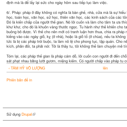
định mà là để lấy lại sức cho ngày hôm sau tiếp tục làm việc.
6/. Pháp: pháp ở đây không có nghĩa là bàn ghế, nhà, cửa mà là sự hiểu
học, toán học, văn học, sử học, thiên văn học, các kinh sách của các tôn 
Đó là kiến chấp của người thế gian. Nó lôi cuốn và làm cho tâm ta ưa th
khư khư, cho đó là khuôn vàng thước ngọc. Tu hành như thế khiến cho ta 
buông bỏ được. Vì thế cho nên mới có tranh luận hơn thua, chia ra pháp n
kiếng vào các ngày giỗ, kỵ (ở nhà), hoặc là giỗ tổ (ở chùa), nếu ta không 
tức là bị các pháp trói buộc, ta làm nô lệ cho phong tục, tập quán. Cho 
kích, phản đối, ta phải nói: Tôi là thầy tu, tôi không thể làm chuyện mê tí
Tóm lại, các pháp thế gian là pháp cám dỗ, lôi cuốn con người đi đến ch
sát phạt nhau bằng lưỡi gươm, miệng kiếm. Có người chấp vào pháp tu c
‹ TÂM HỶ VÔ LƯỢNG
lên
Phiên bản để in
Sử dụng
Drupal