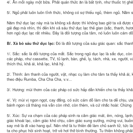
4/. Ăn mỗi ngày một bữa. Phải quán thức ăn là bất tịnh, như thuốc trị ghẻ
5/. Ngủ phải luôn luôn tỉnh thức, không có sợ thiếu ngủ, thèm ngủ. Nằm 
Năm thứ dục lạc này mà ta không xả được thì không bao giờ ta xả được
gái đẹp mà nhìn, thì đến khi xả sáu thứ dục lạc thế gian (sắc, thanh, hư
hơn ngũ dục lạc rất nhiều. Đây là đối tượng của tâm, nó luôn luôn cám dỗ 
B/. Xả bỏ sáu thứ dục lạc:
Đó là đối tượng của sáu giác quan: sắc thanh
1/. Sắc: sắc là đối tượng của mắt. Sắc trong ngũ dục lạc là sắc dục, còn
các pháp, như cassette, TV, tủ lạnh, bàn, ghế, ly, tách, nhà, xe, người,
thích thú, khả ái, khả lạc, khả hỷ.
2/. Thinh: âm thanh của người, vật, nhạc cụ làm cho tâm ta thấy khả ái, 
theo điệu Rumba, Cha Cha Cha, v.v...
3/. Hương: mùi thơm của các pháp có sức hấp dẫn khiến cho ta thấy khả 
4/. Vị: mùi vị ngon ngọt, cay đắng, có sức cám dỗ làm cho ta dễ chịu, ưa
bánh ngon cả tháng mà vẫn còn nhớ, còn thèm, và cứ nhắc hoài: Chừng 
5/. Xúc: Sự va chạm của các pháp sinh ra cảm giác mát, êm, nóng, lạnh
giác khoái lạc, cảm giác khó chịu, cảm giác sung sướng, mừng vui, buồn k
say mê là đi vào hang quỉ. Nên nhớ là tu thiền để làm chủ sanh tử, tức 
ta cho phục hồi sinh hoạt, trở về hơi thở bình thường. Tu thiền không phải