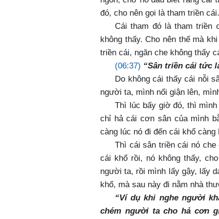
đó, cho nên gọi là tham triền cái
Cái tham đó là tham triền 
không thấy. Cho nên thế mà khi
triền cái, ngăn che không thấy c
(06:37)
“Sân triền cái tức 
Do không cái thấy cái nỗi 
người ta, mình nổi giận lên, mìn
Thì lúc bấy giờ đó, thì mìn
chỉ hả cái cơn sân của mình bằ
càng lúc nó đi đến cái khổ càng
Thì cái sân triền cái nó che
cái khổ rồi, nó không thấy, ch
người ta, rồi mình lấy gậy, lấy
khổ, mà sau này đi nằm nhà thươ
“Ví dụ khi nghe người kh
chém người ta cho hả cơn gi