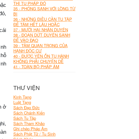
THÌ TU PHÁP ĐÓ
bậc
35 - PHÓNG SANH VỚI LÒNG TỪ
đó,
BI
36 - NHỮNG ĐIỀU CẦN TU TẬP
ĐỂ TÂM HẾT LẬU HOẶC
37 - MƯỜI HAI NHÂN DUYÊN
cái
38 - ĐOẠN DỨT DUYÊN SANH
ĐỂ VÀO ĐẠO
39 - TẦM QUAN TRỌNG CỦA
ình
HẠNH ĐỘC CƯ
chỗ
40 - ĐƯỢC YÊN ỔN TU HÀNH
KHÔNG PHẢI CHUYỆN DỄ
ình
41 - TOÀN BỘ PHÁP ÂM
THƯ VIỆN
Kinh Tạng
Luật Tạng
n ở
Sách Đạo Đức
Sách Chánh Kiến
Sách Tu Tập
Sách Tham Khảo
hi,
Ghi chép Pháp Âm
màn
Sách Phật Tử / Tu Sinh