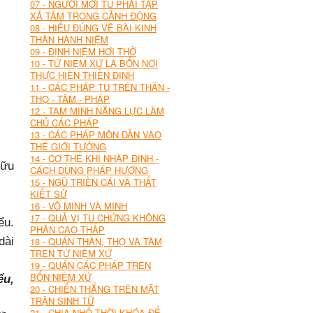
07 - NGƯỜI MỚI TU PHẢI TẬP
XẢ TÂM TRONG CẢNH ĐỘNG
08 - HIỂU ĐÚNG VỀ BÀI KINH
THÂN HÀNH NIỆM
09 - ĐỊNH NIỆM HƠI THỞ
10 - TỨ NIỆM XỨ LÀ BỐN NƠI
THỰC HIỆN THIỀN ĐỊNH
11 - CÁC PHÁP TU TRÊN THÂN -
THỌ - TÂM - PHÁP
12 - TAM MINH NĂNG LỰC LÀM
CHỦ CÁC PHÁP
13 - CÁC PHÁP MÔN DẪN VÀO
THẾ GIỚI TƯỞNG
14 - CƠ THỂ KHI NHẬP ĐỊNH -
hữu
CÁCH DÙNG PHÁP HƯỚNG
15 - NGŨ TRIỀN CÁI VÀ THẤT
KIẾT SỬ
16 - VÔ MINH VÀ MINH
17 - QUẢ VỊ TU CHỨNG KHÔNG
ểu.
PHÂN CAO THẤP
dài
18 - QUÁN THÂN, THỌ VÀ TÂM
TRÊN TỨ NIỆM XỨ
19 - QUÁN CÁC PHÁP TRÊN
BỐN NIỆM XỨ
ểu,
20 - CHIẾN THẮNG TRÊN MẶT
TRẬN SINH TỬ
21 - CHIA NHỎ THỜI KHÓA ĐỂ