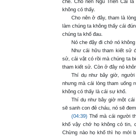
che. Cho nên Ngũ Triền Cái là
không có thấy.
Cho nên ở đây, tham là lòn
làm chúng ta không thấy cái đúng
chúng ta khổ đau.
Nó che đậy đi chớ nó không t
Như cái hữu tham kiết sử đ
sử, cái vật có rồi mà chúng ta b
tham kiết sử. Còn ở đây nó không
Thí dụ như bây giờ, người 
nhưng mà cái lòng tham uống rư
không có thấy là cái sự khổ.
Thí dụ như bây giờ một cái
sẽ sanh con đẻ cháu, nó sẽ đem 
(04:39)
Thế mà cái người th
khổ vậy chớ họ không có tin, c
Chừng nào họ khổ thì họ mới bi