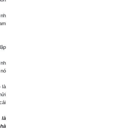
ình
ham
đập
ình
 nó
 là
hửi
cái
 là
nhà