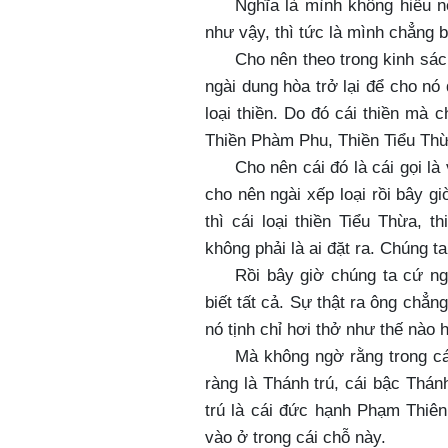
Nghĩa là mình không hiểu n
như vậy, thì tức là mình chẳng bi
Cho nên theo trong kinh sách
ngài dung hòa trở lại để cho nó
loại thiền. Do đó cái thiền mà c
Thiền Phàm Phu, Thiền Tiểu Thừ
Cho nên cái đó là cái gọi là
cho nên ngài xếp loại rồi bây g
thì cái loại thiền Tiểu Thừa,
không phải là ai đặt ra. Chúng ta
Rồi bây giờ chúng ta cứ n
biết tất cả. Sự thật ra ông chẳ
nó tịnh chỉ hơi thở như thế nào
Mà không ngờ rằng trong cái
ràng là Thánh trú, cái bậc Thán
trú là cái đức hạnh Phạm Thiên,
vào ở trong cái chỗ này.