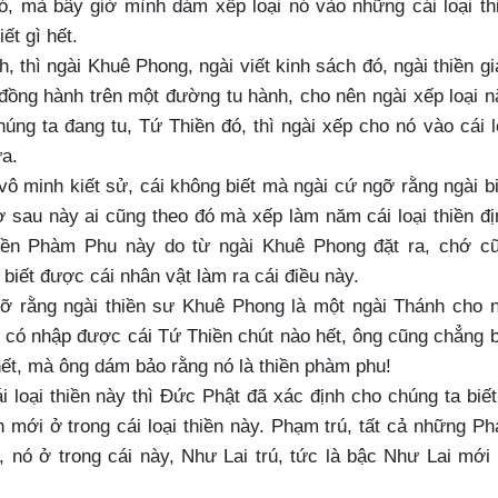
ó, mà bây giờ mình dám xếp loại nó vào những cái loại th
ết gì hết.
, thì ngài Khuê Phong, ngài viết kinh sách đó, ngài thiền gi
 đồng hành trên một đường tu hành, cho nên ngài xếp loại 
húng ta đang tu, Tứ Thiền đó, thì ngài xếp cho nó vào cái l
a.
 vô minh kiết sử, cái không biết mà ngài cứ ngỡ rằng ngài bi
iờ sau này ai cũng theo đó mà xếp làm năm cái loại thiền đị
 thiền Phàm Phu này do từ ngài Khuê Phong đặt ra, chớ c
 biết được cái nhân vật làm ra cái điều này.
gỡ rằng ngài thiền sư Khuê Phong là một ngài Thánh cho 
ng có nhập được cái Tứ Thiền chút nào hết, ông cũng chẳng b
 hết, mà ông dám bảo rằng nó là thiền phàm phu!
 loại thiền này thì Đức Phật đã xác định cho chúng ta biết
h mới ở trong cái loại thiền này. Phạm trú, tất cả những P
 nó ở trong cái này, Như Lai trú, tức là bậc Như Lai mới 