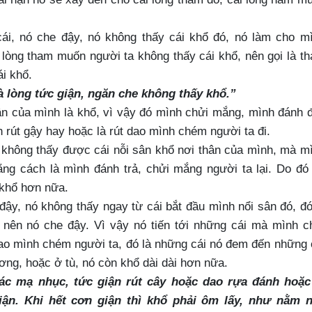
.
cái, nó che đậy, nó không thấy cái khổ đó, nó làm cho m
 lòng tham muốn người ta không thấy cái khổ, nên gọi là t
ái khổ.
là lòng tức giận, ngăn che không thấy khổ.”
sân của mình là khổ, vì vậy đó mình chửi mắng, mình đánh 
h rút gậy hay hoặc là rút dao mình chém người ta đi.
h không thấy được cái nỗi sân khổ nơi thân của mình, mà m
ng cách là mình đánh trả, chửi mắng người ta lại. Do đó
 khổ hơn nữa.
 đậy, nó không thấy ngay từ cái bắt đầu mình nổi sân đó, đó
o nên nó che đậy. Vì vậy nó tiến tới những cái mà mình c
 dao mình chém người ta, đó là những cái nó đem đến những 
ng, hoặc ở tù, nó còn khổ dài dài hơn nữa.
ác mạ nhục, tức giận rút cây hoặc dao rựa đánh hoặc
ận. Khi hết cơn giận thì khổ phải ôm lấy, như nằm 