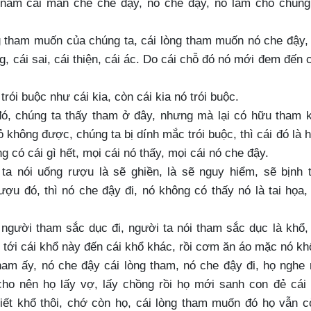
 năm cái màn che che đậy, nó che đậy, nó làm cho chúng
g tham muốn của chúng ta, cái lòng tham muốn nó che đậy,
, cái sai, cái thiện, cái ác. Do cái chỗ đó nó mới đem đến 
rói buộc như cái kia, còn cái kia nó trói buộc.
ó, chúng ta thấy tham ở đây, nhưng mà lại có hữu tham k
ỏ không được, chúng ta bị dính mắc trói buộc, thì cái đó là 
 có cái gì hết, mọi cái nó thấy, mọi cái nó che đậy.
ta nói uống rượu là sẽ ghiền, là sẽ nguy hiểm, sẽ bịnh t
ợu đó, thì nó che đậy đi, nó không có thấy nó là tai họa,
 người tham sắc dục đi, người ta nói tham sắc dục là khổ,
tới cái khổ này đến cái khổ khác, rồi cơm ăn áo mặc nó kh
am ấy, nó che đậy cái lòng tham, nó che đậy đi, họ nghe 
ho nên họ lấy vợ, lấy chồng rồi họ mới sanh con đẻ cái 
ết khổ thôi, chớ còn họ, cái lòng tham muốn đó họ vẫn c