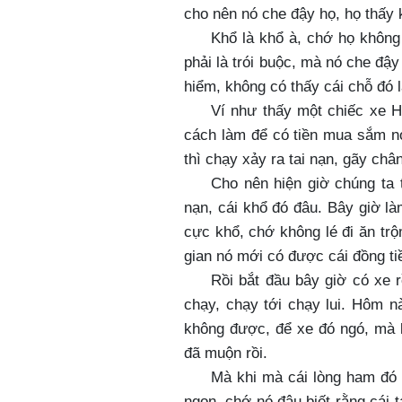
cho nên nó che đậy họ, họ thấy 
Khổ là khổ à, chớ họ không
phải là trói buộc, mà nó che đậ
hiểm, không có thấy cái chỗ đó 
Ví như thấy một chiếc xe 
cách làm để có tiền mua sắm nó
thì chạy xảy ra tai nạn, gãy chân
Cho nên hiện giờ chúng ta 
nạn, cái khổ đó đâu. Bây giờ là
cực khổ, chớ không lé đi ăn trộ
gian nó mới có được cái đồng ti
Rồi bắt đầu bây giờ có xe r
chạy, chạy tới chạy lui. Hôm 
không được, để xe đó ngó, mà l
đã muộn rồi.
Mà khi mà cái lòng ham đó 
ngon, chớ nó đâu biết rằng cái 