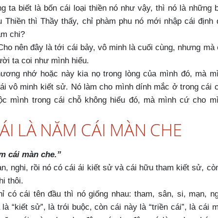
 ta biết là bốn cái loại thiền nó như vậy, thì nó là những 
Thiền thì Thầy thấy, chỉ phàm phu nó mới nhập cái định 
àm chi?
Cho nên đây là tới cái bảy, vô minh là cuối cùng, nhưng mà 
ời ta coi như mình hiểu.
hương nhớ hoặc này kia nọ trong lòng của mình đó, mà m
 cái vô minh kiết sử. Nó làm cho mình dính mắc ở trong cái 
uộc mình trong cái chỗ không hiểu đó, mà mình cứ cho m
CÁI LÀ NĂM CÁI MÀN CHE
ăm cái màn che.”
n, nghi, rồi nó có cái ái kiết sử và cái hữu tham kiết sử, cò
i thôi.
hỉ có cái tên đầu thì nó giống nhau: tham, sân, si, mạn, ng
là “kiết sử”, là trói buộc, còn cái này là “triền cái”, là cái 