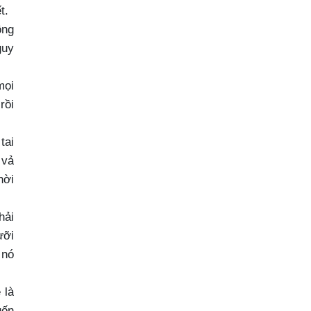
t.
ông
guy
mọi
rồi
tai
 vả
hời
hải
ưỡi
 nó
 là
uốn