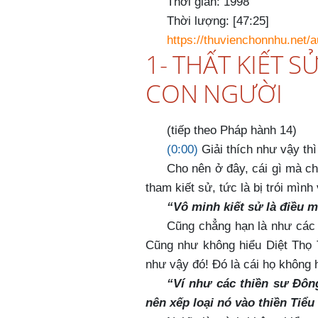
Thời gian: 1998
Thời lượng: [47:25]
https://thuvienchonnhu.net/
1- THẤT KIẾT S
CON NGƯỜI
(tiếp theo Pháp hành 14)
(0:00)
Giải thích như vậy thì
Cho nên ở đây, cái gì mà ch
tham kiết sử, tức là bị trói mình
“Vô minh kiết sử là điều 
Cũng chẳng hạn là như các 
Cũng như không hiểu Diệt Thọ 
như vậy đó! Đó là cái họ không h
“Ví như các thiền sư Đôn
nên xếp loại nó vào thiền Tiể