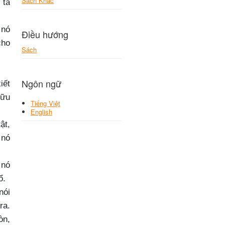
Sách Khác
 ta
 nó
Điều hướng
cho
Sách
Ngôn ngữ
iết
hữu
Tiếng Việt
English
ật,
 nó
 nó
ổ.
nói
ra.
òn,