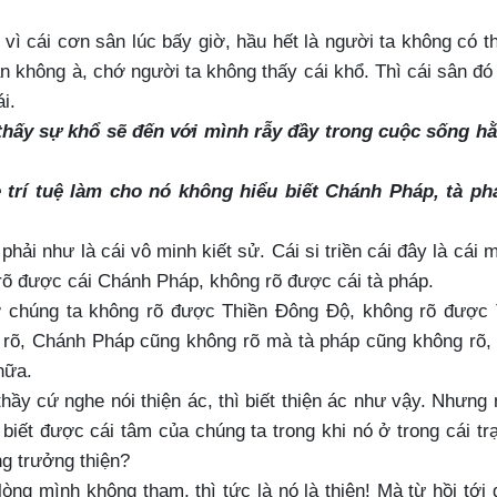
 vì cái cơn sân lúc bấy giờ, hầu hết là người ta không có t
ân không à, chớ người ta không thấy cái khổ. Thì cái sân đó
ái.
hấy sự khổ sẽ đến với mình rẫy đầy trong cuộc sống h
he trí tuệ làm cho nó không hiểu biết Chánh Pháp, tà ph
 phải như là cái vô minh kiết sử. Cái si triền cái đây là cái 
rõ được cái Chánh Pháp, không rõ được cái tà pháp.
ờ chúng ta không rõ được Thiền Đông Độ, không rõ được
 rõ, Chánh Pháp cũng không rõ mà tà pháp cũng không rõ, 
nữa.
thầy cứ nghe nói thiện ác, thì biết thiện ác như vậy. Nhưng
 biết được cái tâm của chúng ta trong khi nó ở trong cái tr
ng trưởng thiện?
òng mình không tham, thì tức là nó là thiện! Mà từ hồi tới 