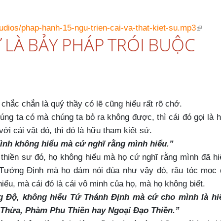
audios/phap-hanh-15-ngu-trien-cai-va-that-kiet-su.mp3
Ử LÀ BẢY PHÁP TRÓI BUỘC
 chắc chắn là quý thầy có lẽ cũng hiểu rất rõ chớ.
úng ta có mà chúng ta bỏ ra không được, thì cái đó gọi là 
 với cái vật đó, thì đó là hữu tham kiết sử.
mình không hiểu mà cứ nghĩ rằng mình hiểu.”
thiền sư đó, họ không hiểu mà họ cứ nghĩ rằng mình đã hi
Tưởng Định mà họ dám nói đùa như vậy đó, râu tóc mọc 
iểu, mà cái đó là cái vô minh của họ, mà họ không biết.
g Độ, không hiểu Tứ Thánh Định mà cứ cho mình là hi
u Thừa, Phàm Phu Thiền hay Ngoại Đạo Thiền.”