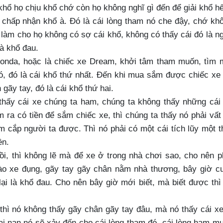
khổ họ chịu khổ chớ còn họ không nghĩ gì đến để giải khổ hế
 chấp nhận khổ à. Đó là cái lòng tham nó che đậy, chớ kh
y làm cho họ không có sợ cái khổ, không có thấy cái đó là n
là khổ đau.
Honda, hoặc là chiếc xe Dream, khởi tâm tham muốn, tìm 
, đó là cái khổ thứ nhất. Đến khi mua sắm được chiếc xe 
 gãy tay, đó là cái khổ thứ hai.
thấy cái xe chúng ta ham, chúng ta không thấy những cái 
m ra có tiền để sắm chiếc xe, thì chúng ta thấy nó phải vất
m cắp người ta được. Thì nó phải có một cái tích lũy một t
ền.
ồi, thì không lẽ mà để xe ở trong nhà chơi sao, cho nên p
nào xe đụng, gãy tay gãy chân nằm nhà thương, bây giờ c
ại là khổ đau. Cho nên bây giờ mới biết, mà biết được thì
thì nó không thấy gãy chân gãy tay đâu, mà nó thấy cái xe
tai nạn nó sẽ xảy đến cho cái lòng tham đó, cái lòng ham m