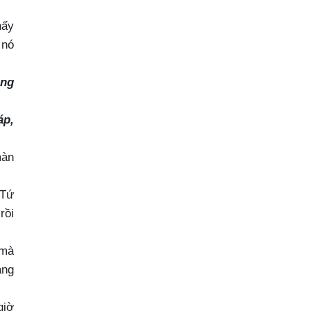
hấy
 nó
ằng
áp,
màn
 Tứ
rồi
 mà
ạng
giờ