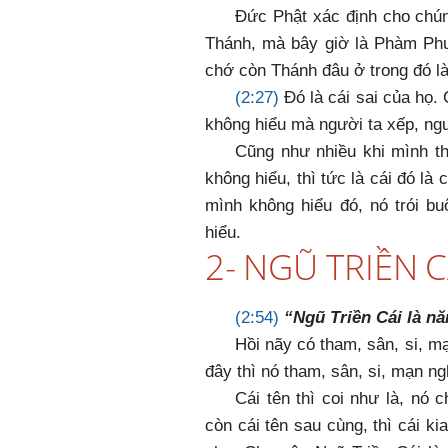
Đức Phật xác định cho chúng
Thánh, mà bây giờ là Phàm Phu 
chớ còn Thánh đâu ở trong đó l
(2:27)
Đó là cái sai của họ. 
không hiểu mà người ta xếp, ngư
Cũng như nhiều khi mình t
không hiểu, thì tức là cái đó là
mình không hiểu đó, nó trói b
hiểu.
2- NGŨ TRIỀN 
(2:54)
“Ngũ Triền Cái là n
Hồi nãy có tham, sân, si, mạ
đây thì nó tham, sân, si, mạn ngh
Cái tên thì coi như là, nó c
còn cái tên sau cùng, thì cái kia 