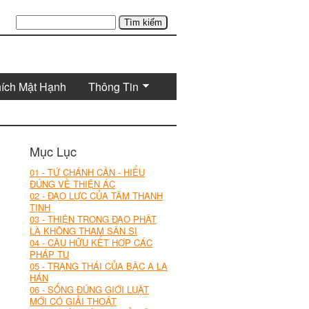
Tìm kiếm
hích Mật Hạnh
Thông Tin
Mục Lục
01 - TỨ CHÁNH CẦN - HIỂU
ĐÚNG VỀ THIỆN ÁC
02 - ĐẠO LỰC CỦA TÂM THANH
TỊNH
03 - THIỆN TRONG ĐẠO PHẬT
LÀ KHÔNG THAM SÂN SI
04 - CÂU HỮU KẾT HỢP CÁC
PHÁP TU
05 - TRẠNG THÁI CỦA BẬC A LA
HÁN
06 - SỐNG ĐÚNG GIỚI LUẬT
MỚI CÓ GIẢI THOÁT