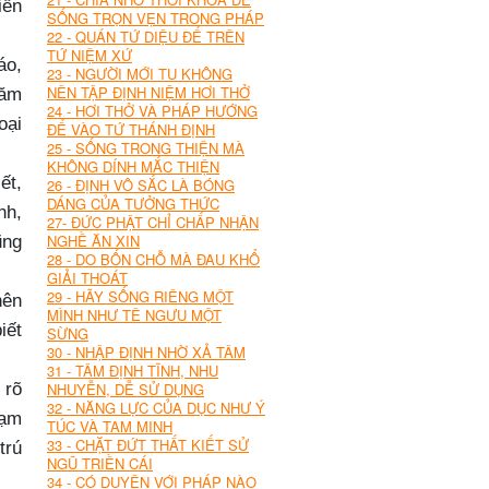
iền
SỐNG TRỌN VẸN TRONG PHÁP
22 - QUÁN TỨ DIỆU ĐẾ TRÊN
TỨ NIỆM XỨ
áo,
23 - NGƯỜI MỚI TU KHÔNG
NÊN TẬP ĐỊNH NIỆM HƠI THỞ
năm
24 - HƠI THỞ VÀ PHÁP HƯỚNG
oại
ĐỂ VÀO TỨ THÁNH ĐỊNH
25 - SỐNG TRONG THIỆN MÀ
KHÔNG DÍNH MẮC THIỆN
ết,
26 - ĐỊNH VÔ SẮC LÀ BÓNG
DÁNG CỦA TƯỞNG THỨC
nh,
27- ĐỨC PHẬT CHỈ CHẤP NHẬN
NGHỀ ĂN XIN
ũng
28 - DO BỐN CHỖ MÀ ĐAU KHỔ
GIẢI THOÁT
29 - HÃY SỐNG RIÊNG MỘT
nên
MÌNH NHƯ TÊ NGƯU MỘT
iết
SỪNG
30 - NHẬP ĐỊNH NHỜ XẢ TÂM
31 - TÂM ĐỊNH TĨNH, NHU
 rõ
NHUYỄN, DỄ SỬ DỤNG
32 - NĂNG LỰC CỦA DỤC NHƯ Ý
hạm
TÚC VÀ TAM MINH
33 - CHẶT ĐỨT THẤT KIẾT SỬ
trú
NGŨ TRIỀN CÁI
34 - CÓ DUYÊN VỚI PHÁP NÀO