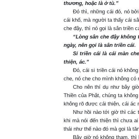
thương, hoặc là ở tù.”
Đó thì, những cái đó, nó bởi
cái khổ, mà người ta thấy cái s
che đậy, thì nó gọi là sân triền c
“Lòng sân che đậy không t
ngày, nên gọi là sân triền cái.
Si triền cái là cái màn c
thiện, ác.”
Đó, cái si triền cái nó không
che, nó che cho mình không có 
Cho nên thí dụ như bây gi
Thiền của Phật, chúng ta không
không rõ được cái thiện, cái ác 
Như hồi nào tới giờ thì các 
khi mà nói đến thiện thì chưa ai
thái như thế nào đó mà gọi là tă
Bây giờ nó không tham, thì l