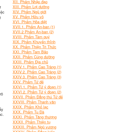
XII. Phẩm Nhập đạo
XIII. Phẩm Lợi dưỡng
ữ
XIV. Phẩm Ngũ giới
iệc
XV. Phẩm Hữu vô
g
XVI. Phẩm Hỏa diệt
XVII.1. Phẩm An-ban (1)
XVII.2 Phẩm An-ban (2)
XVIII. Phẩm Tàm quý
XIX. Phẩm Khuyến thỉnh
XX. Phẩm Thiện Tri Thức
XXI. Phẩm Tam Bảo
XXII. Phẩm Cúng dường
XXIII. Phẩm Ðịa chủ
XXIV.1. Phẩm Cao Tràng (1)
XXIV.2. Phẩm Cao Tràng (2)
XXIV.3. Phẩm Cao Tràng (3)
XXV. Phẩm Tứ đế
XXVI.1. Phẩm Tứ ý đoạn (1)
XXVI.2. Phẩm Tứ ý đoạn (2)
rõ
XXVII. Phẩm Đẳng thú Tứ đế
XXVIII. Phẩm Thanh văn
XXIX. Phẩm Khổ lạc
ấy
XXX. Phẩm Tu Ðà
ác.
XXXI. Phẩm Tăng thượng
XXXII. Phẩm Thiện tụ
XXXIII. Phẩm Ngũ vương
XXXIV. Phẩm Đẳng kiến