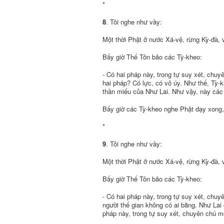
*
8
. Tôi nghe như vầy:
Một thời Phật ở nước Xá-vệ, rừng Kỳ-đà,
Bấy giờ Thế Tôn bảo các Tỳ-kheo:
- Có hai pháp này, trong tự suy xét, chu
hai pháp? Có lực, có vô úy. Như thế, Tỳ-
thần miếu của Như Lai. Như vậy, này các
Bấy giờ các Tỳ-kheo nghe Phật dạy xong,
*
9
. Tôi nghe như vầy:
Một thời Phật ở nước Xá-vệ, rừng Kỳ-đà,
Bấy giờ Thế Tôn bảo các Tỳ-kheo:
- Có hai pháp này, trong tự suy xét, chu
người thế gian không có ai bằng. Như Lai 
pháp này, trong tự suy xét, chuyên chú m