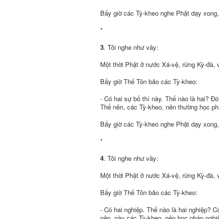
Bấy giờ các Tỳ-kheo nghe Phật dạy xong,
*
3
. Tôi nghe như vầy:
Một thời Phật ở nước Xá-vệ, rừng Kỳ-đà,
Bấy giờ Thế Tôn bảo các Tỳ-kheo:
- Có hai sự bố thí này. Thế nào là hai? Ðó
Thế nên, các Tỳ-kheo, nên thường học phá
Bấy giờ các Tỳ-kheo nghe Phật dạy xong,
*
4
. Tôi nghe như vầy:
Một thời Phật ở nước Xá-vệ, rừng Kỳ-đà,
Bấy giờ Thế Tôn bảo các Tỳ-kheo:
- Có hai nghiệp. Thế nào là hai nghiệp? C
nên, này các Tỳ-kheo, nên học pháp nghiệ