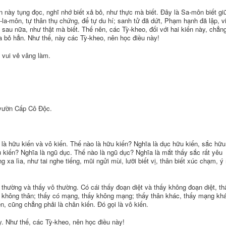
n này tụng đọc, nghĩ nhớ biết xả bỏ, như thực mà biết. Ðây là Sa-môn biết gi
la-môn, tự thân thụ chứng, để tự du hí; sanh tử đã dứt, Phạm hạnh đã lập, v
sau nữa, như thật mà biết. Thế nên, các Tỳ-kheo, đối với hai kiến này, chẳn
a bỏ hẳn. Như thế, này các Tỳ-kheo, nên học điều này!
 vui vẻ vâng làm.
 vườn Cấp Cô Ðộc.
ó là hữu kiến và vô kiến. Thế nào là hữu kiến? Nghĩa là dục hữu kiến, sắc hữu
u kiến? Nghĩa là ngũ dục. Thế nào là ngũ dục? Nghĩa là mắt thấy sắc rất yêu
g xa lìa, như tai nghe tiếng, mũi ngửi mùi, lưỡi biết vị, thân biết xúc chạm, ý 
 thường và thấy vô thường. Có cái thấy đoạn diệt và thấy không đoạn diệt, th
ấy không thân; thấy có mạng, thấy không mạng; thấy thân khác, thấy mạng kh
n, cũng chẳng phải là chân kiến. Ðó gọi là vô kiến.
y. Như thế, các Tỳ-kheo, nên học điều này!