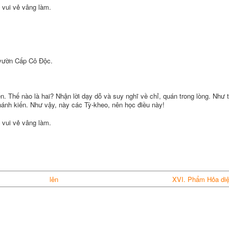
 vui vẻ vâng làm.
 vườn Cấp Cô Ðộc.
ến. Thế nào là hai? Nhận lời dạy dỗ và suy nghĩ về chỉ, quán trong lòng. Như 
chánh kiến. Như vậy, này các Tỳ-kheo, nên học điều này!
 vui vẻ vâng làm.
lên
XVI. Phẩm Hỏa diệ