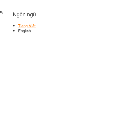
m,
Ngôn ngữ
Tiếng Việt
English
-