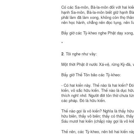
Có các Sa-môn, Bà-la-môn đối với hai kiế
hạnh Sa-môn, Bà-la-môn biết giữ hạnh Bà-
phải làm đã làm xong, không còn thọ thân 
nên học hành, chẳng nên đọc tụng, nên lì
Bấy giờ các Tỳ-kheo nghe Phật dạy xong,
*
2
. Tôi nghe như vầy:
Một thời Phật ở nước Xá-vệ, rừng Kỳ-đà,
Bấy giờ Thế Tôn bảo các Tỳ-kheo:
- Có hai kiến này. Thế nào là hai kiến? Ð
kiến, vô sắc hữu kiến. Thế nào là dục hữ
thích nghĩ nhớ. Người đời tôn thờ chưa từn
các pháp. Ðó là hữu kiến.
Thế nào gọi là vô kiến? Nghĩa là thấy hữu
hữu biên, thấy vô biên; thấy có thân, th
Sáu mươi hai kiến (chấp) này gọi là vô kiế
Thế nên, các Tỳ-kheo, nên bỏ hai kiến nà