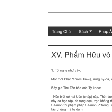
Trang Chủ
Sách
Pháp 
XV. Phẩm Hữu vô
1
. Tôi nghe như vầy:
Một thời Phật ở nước Xá-vệ, rừng Kỳ-đà,
Bấy giờ Thế Tôn bảo các Tỳ-kheo:
- Nên biết có hai kiến (chấp) này. Thế nà
này đã học tập, đã tụng đọc, trọn không 
Sa-môn thì phạm pháp Sa-môn, ở trong B
tác chứng mà tự du hí.