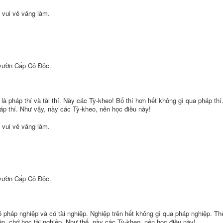
 vui vẻ vâng làm.
 vườn Cấp Cô Ðộc.
 là pháp thí và tài thí. Này các Tỳ-kheo! Bố thí hơn hết không gì qua pháp thí
p thí. Như vậy, này các Tỳ-kheo, nên học điều này!
 vui vẻ vâng làm.
 vườn Cấp Cô Ðộc.
ó pháp nghiệp và có tài nghiệp. Nghiệp trên hết không gì qua pháp nghiệp. Th
p, chớ học tài nghiệp. Như thế, này các Tỳ-kheo, nên học điều này!