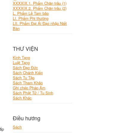
XXXXIX.1. Phẩm Chăn trâu (1)
XXXXIX.2. Phẩm Chăn trâu (2)
L. Phẩm Lễ Tam bảo
LI. Phẩm Phi thường
LII. Phẩm Đại Ái Đạo nhập Niết
Bàn
THƯ VIỆN
Kinh Tạng
Luật Tạng
Sách Đạo Đức
Sách Chánh Kiến
Sách Tu Tập
Sách Tham Khảo
Ghi chép Pháp Âm
Sách Phật Tử / Tu Sinh
Sách Khác
Điều hướng
Sách
sắp