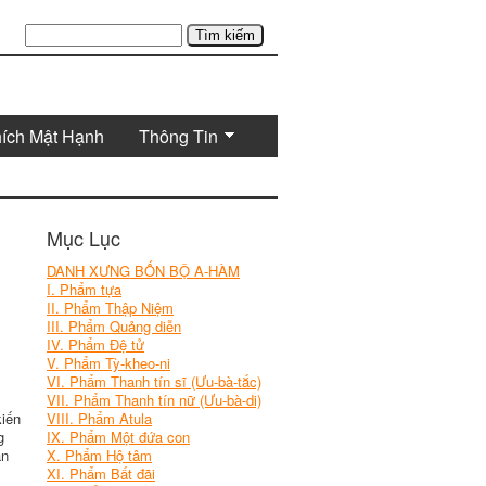
Tìm kiếm
hích Mật Hạnh
Thông Tin
Mục Lục
DANH XƯNG BỐN BỘ A-HÀM
I. Phẩm tựa
II. Phẩm Thập Niệm
III. Phẩm Quảng diễn
IV. Phẩm Ðệ tử
V. Phẩm Tỳ-kheo-ni
VI. Phẩm Thanh tín sĩ (Ưu-bà-tắc)
VII. Phẩm Thanh tín nữ (Ưu-bà-di)
kiến
VIII. Phẩm Atula
g
IX. Phẩm Một đứa con
ân
X. Phẩm Hộ tâm
XI. Phẩm Bất đãi