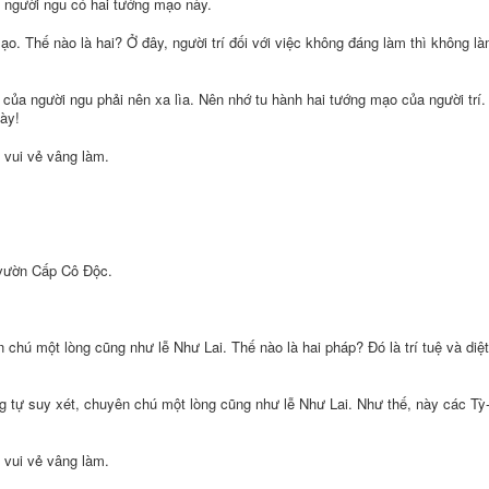
, người ngu có hai tướng mạo này.
mạo. Thế nào là hai? Ở đây, người trí đối với việc không đáng làm thì không là
của người ngu phải nên xa lìa. Nên nhớ tu hành hai tướng mạo của người trí.
ày!
 vui vẻ vâng làm.
 vườn Cấp Cô Ðộc.
n chú một lòng cũng như lễ Như Lai. Thế nào là hai pháp? Ðó là trí tuệ và diệt
ng tự suy xét, chuyên chú một lòng cũng như lễ Như Lai. Như thế, này các Tỳ
 vui vẻ vâng làm.