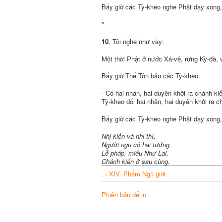
Bấy giờ các Tỳ-kheo nghe Phật dạy xong,
*
10
. Tôi nghe như vầy:
Một thời Phật ở nước Xá-vệ, rừng Kỳ-đà,
Bấy giờ Thế Tôn bảo các Tỳ-kheo:
- Có hai nhân, hai duyên khởi ra chánh ki
Tỳ-kheo đối hai nhân, hai duyên khởi ra 
Bấy giờ các Tỳ-kheo nghe Phật dạy xong,
Nhị kiến và nhị thí,
Người ngu có hai tướng.
Lễ pháp, miếu Như Lai,
Chánh kiến ở sau cùng.
‹ XIV. Phẩm Ngũ giới
Phiên bản để in