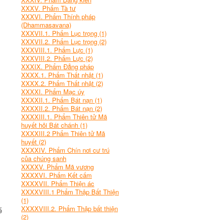
XXXV. Phẩm Tà tư
XXXVI. Phẩm Thính pháp
(Dhammasavana)
XXXVII.1. Phẩm Lục trọng (1)
XXXVII.2. Phẩm Lục trọng (2)
XXXVIII.1. Phẩm Lực (1)
XXXVIII.2. Phẩm Lực (2)
XXXIX. Phẩm Đẳng pháp
XXXX.1. Phẩm Thất nhật (1)
XXXX.2. Phẩm Thất nhật (2)
XXXXI. Phẩm Mạc úy
.
XXXXII.1. Phẩm Bát nạn (1)
XXXXII.2. Phẩm Bát nạn (2)
XXXXIII.1. Phẩm Thiên tử Mã
huyết hỏi Bát chánh (1)
XXXXIII.2 Phẩm Thiên tử Mã
huyết (2)
XXXXIV. Phẩm Chín nơi cư trú
của chúng sanh
XXXXV. Phẩm Mã vương
XXXXVI. Phẩm Kết cấm
XXXXVII. Phẩm Thiện ác
XXXXVIII.1 Phẩm Thập Bất Thiện
(1)
XXXXVIII.2. Phẩm Thập bất thiện
ế
(2)