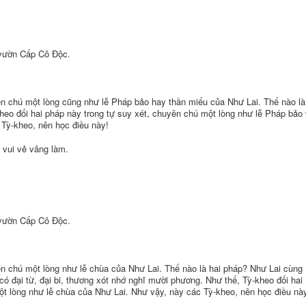
 vườn Cấp Cô Ðộc.
yên chú một lòng cũng như lễ Pháp bảo hay thần miếu của Như Lai. Thế nào là
kheo đối hai pháp này trong tự suy xét, chuyên chú một lòng như lễ Pháp bảo
 Tỳ-kheo, nên học điều này!
 vui vẻ vâng làm.
 vườn Cấp Cô Ðộc.
yên chú một lòng như lễ chùa của Như Lai. Thế nào là hai pháp? Như Lai cùng
có đại từ, đại bi, thương xót nhớ nghĩ mười phương. Như thế, Tỳ-kheo đối hai
ột lòng như lễ chùa của Như Lai. Như vậy, này các Tỳ-kheo, nên học điều nà