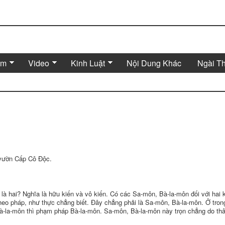
Âm
Video
Kinh Luật
Nội Dung Khác
Ngài T
 vườn Cấp Cô Ðộc.
o là hai? Nghĩa là hữu kiến và vô kiến. Có các Sa-môn, Bà-la-môn đối với hai 
theo pháp, như thực chẳng biết. Ðây chẳng phải là Sa-môn, Bà-la-môn. Ở tron
à-la-môn thì phạm pháp Bà-la-môn. Sa-môn, Bà-la-môn này trọn chẳng do th