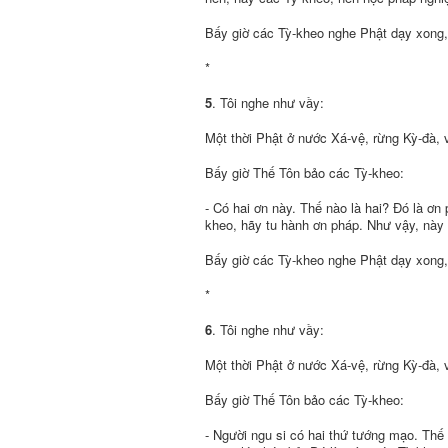
Bấy giờ các Tỳ-kheo nghe Phật dạy xong,
*
5
. Tôi nghe như vầy:
Một thời Phật ở nước Xá-vệ, rừng Kỳ-đà,
Bấy giờ Thế Tôn bảo các Tỳ-kheo:
- Có hai ơn này. Thế nào là hai? Ðó là ơn
kheo, hãy tu hành ơn pháp. Như vậy, này 
Bấy giờ các Tỳ-kheo nghe Phật dạy xong,
*
6
. Tôi nghe như vầy:
Một thời Phật ở nước Xá-vệ, rừng Kỳ-đà,
Bấy giờ Thế Tôn bảo các Tỳ-kheo:
- Người ngu si có hai thứ tướng mạo. Thế