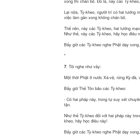
xong thì chán bỏ. Ðó là, này các Tỳ-kheo
Lại nữa, Tỳ-kheo, người trí có hai tướng 
việc làm gần xong không chán bỏ.
Thế nên, này các Tỳ-kheo, hai tướng mạo 
Như thế, này các Tỳ-kheo, hãy học điều n
Bấy giờ các Tỳ-kheo nghe Phật dạy xong,
*
7
. Tôi nghe như vầy:
Một thời Phật ở nước Xá-vệ, rừng Kỳ-đà,
Bấy giờ Thế Tôn bảo các Tỳ-kheo:
- Có hai pháp này, trong tự suy xét chuyê
tận.
Như thế Tỳ-kheo đối với hai pháp này tro
kheo, hãy học điều này!
Bấy giờ các Tỳ-kheo nghe Phật dạy xong,