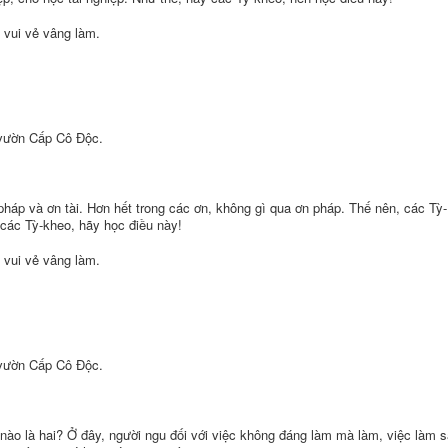
 vui vẻ vâng làm.
 vườn Cấp Cô Ðộc.
 pháp và ơn tài. Hơn hết trong các ơn, không gì qua ơn pháp. Thế nên, các Tỳ-
các Tỳ-kheo, hãy học điều này!
 vui vẻ vâng làm.
 vườn Cấp Cô Ðộc.
 nào là hai? Ở đây, người ngu đối với việc không đáng làm mà làm, việc làm 