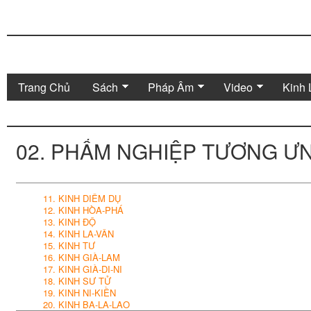
Trang Chủ
Sách
Pháp Âm
Video
Kinh 
02. PHẨM NGHIỆP TƯƠNG Ư
11. KINH DIÊM DỤ
12. KINH HÒA-PHÁ
13. KINH ĐỘ
14. KINH LA-VÂN
15. KINH TƯ
16. KINH GIÀ-LAM
17. KINH GIÀ-DI-NI
18. KINH SƯ TỬ
19. KINH NI-KIỀN
20. KINH BA-LA-LAO