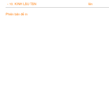
‹ 10. KINH LẬU TẬN
lên
Phiên bản để in