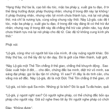
“Hạng thầy thứ ba là, cạo bỏ râu tóc, mặc ba pháp y, xuất gia tu đạo, ở tr
thể tăng trưởng được pháp thượng nhân; nhưng ở trong đời này lại không 
ít pháp thượng nhân, nhưng việc lợi mình chưa thành tựu, mà lại nói ph
thờ, mà chỉ là nương tựa, cùng sống chung vậy thôi. Này Lộ-già, các đệ t
tóc, mặc ba pháp y, xuất gia tu đạo, ở trong đời này đáng lẽ có thể trừ 
nhân; nhưng nay ở trong đời này đã chẳng thể trừ các phiền não, tuy đượ
chưa thành tựu mà lại nói pháp cho đệ tử. Các đệ tử không cung kính p
thôi.”
Phật nói:
“Lộ-già, cũng như có người bỏ lúa của mình, đi cày ruộng người khác. Đó
thầy thứ ba, có thể lấy đó tự răn dạy. Đó là giới của Hiền thánh, luật giới, n
“Này Lộ-già một Thế Tôn chẳng ở thế gian, chẳng thể khuynh động . Sao
Giác xuất hiện ở đời,... cho đến, chứng đắc ba minh, diệt trừ vô minh, sa
sáng đại pháp; gọi là lậu tận trí chứng. Vì sao? Vì đây là do tinh cần,
vắng mà sở đắc. Này Lộ-già, đó là một Ðức Thế Tôn chẳng ở thế gian, c
“Lộ-già, có bốn quả Sa-môn. Những gì là bốn? Đó là quả Tu-đà-hoàn, qu
“Lộ-già, ý ngươi nghĩ sao? Có người nghe pháp, có thể chứng đắc bốn qu
pháp cho người này. Giả sử nghe theo lời ấy thì người nghe pháp có ch
Đáp: “Không được”.