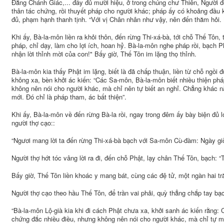
Đẳng Chánh Giác,... đầy đủ mười hiệu, ở trong chúng chư Thiên, Người đ
thân tác chứng, rồi thuyết pháp cho người khác; pháp ấy có khoảng đầu k
đủ, phạm hạnh thanh tịnh. “Với vị Chân nhân như vậy, nên đến thăm hỏi. 
Khi ấy, Bà-la-môn liền ra khỏi thôn, đến rừng Thi-xá-bà, tới chỗ Thế Tôn, 
pháp, chỉ dạy, làm cho lợi ích, hoan hỷ. Bà-la-môn nghe pháp rồi, bạch 
nhận lời thỉnh mời của con!" Bấy giờ, Thế Tôn im lặng thọ thỉnh.
Bà-la-môn kia thấy Phật im lặng, biết là đã chấp thuận, liền từ chỗ ngồi 
không xa, bèn khởi ác kiến: “Các Sa-môn, Bà-la-môn biết nhiều thiện ph
không nên nói cho người khác, mà chỉ nên tự biết an nghỉ. Chẳng khác nà
mới. Đó chỉ là pháp tham, ác bất thiện”.
Khi ấy, Bà-la-môn về đến rừng Bà-la rồi, ngay trong đêm ấy bày biện đủ l
người thợ cạo::
“Ngươi mang lời ta đến rừng Thi-xá-bà bạch với Sa-môn Cù-đàm: Ngày giờ 
Người thợ hớt tóc vâng lời ra đi, đến chỗ Phật, lạy chân Thế Tôn, bạch: “T
Bấy giờ, Thế Tôn liền khoác y mang bát, cùng các đệ tử, một ngàn hai t
Người thợ cạo theo hầu Thế Tôn, để trần vai phải, quỳ thẳng chắp tay bạ
“Bà-la-môn Lộ-già kia khi đi cách Phật chưa xa, khởi sanh ác kiến rằng:
chứng đắc nhiều điều, nhưng không nên nói cho người khác, mà chỉ tự m