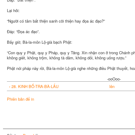
Lại hỏi:
“Người có tâm bất thiện sanh cõi thiện hay đọa ác đạo?”
Đáp: “Đọa ác đạo”.
Bấy giờ, Bà-la-môn Lộ-già bạch Phật:
“Con quy y Phật, quy y Pháp, quy y Tăng. Xin nhận con ở trong Chánh ph
không giết, không trộm, không tà dâm, không dối, không uống rượu.”
Phật nói pháp này rồi, Bà-la-môn Lộ-già nghe những điều Phật thuyết, h
-ooOoo-
‹ 28. KINH BỐ-TRA-BÀ-LẤU
lên
Phiên bản để in