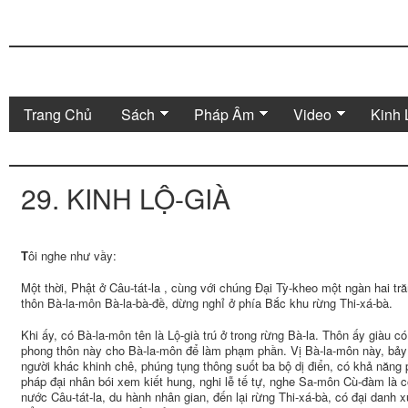
Trang Chủ
Sách
Pháp Âm
Video
Kinh 
29. KINH LỘ-GIÀ
T
ôi nghe như vầy:
Một thời, Phật ở Câu-tát-la , cùng với chúng Đại Tỳ-kheo một ngàn hai t
thôn Bà-la-môn Bà-la-bà-đề, dừng nghỉ ở phía Bắc khu rừng Thi-xá-bà.
Khi ấy, có Bà-la-môn tên là Lộ-già trú ở trong rừng Bà-la. Thôn ấy giàu 
phong thôn này cho Bà-la-môn để làm phạm phần. Vị Bà-la-môn này, bảy 
người khác khinh chê, phúng tụng thông suốt ba bộ dị điển, có khả năng ph
pháp đại nhân bói xem kiết hung, nghi lễ tế tự, nghe Sa-môn Cù-đàm là 
nước Câu-tát-la, du hành nhân gian, đến lại rừng Thi-xá-bà, có đại danh x