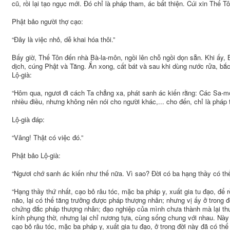
cũ, rồi lại tạo ngục mới. Đó chỉ là pháp tham, ác bất thiện. Cúi xin Thế Tô
Phật bảo người thợ cạo:
“Đây là việc nhỏ, dễ khai hóa thôi.”
Bấy giờ, Thế Tôn đến nhà Bà-la-môn, ngồi lên chỗ ngồi dọn sẵn. Khi ấy, B
dịch, cúng Phật và Tăng. Ắn xong, cất bát và sau khi dùng nước rửa, bắ
Lộ-già:
“Hôm qua, ngươi đi cách Ta chẳng xa, phát sanh ác kiến rằng: Các Sa-mô
nhiều điều, nhưng không nên nói cho người khác,... cho đến, chỉ là pháp 
Lộ-già đáp:
“Vâng! Thật có việc đó.”
Phật bảo Lộ-già:
“Ngươi chớ sanh ác kiến như thế nữa. Vì sao? Đời có ba hạng thầy có thể
“Hạng thầy thứ nhất, cạo bỏ râu tóc, mặc ba pháp y, xuất gia tu đạo, để r
não, lại có thể tăng trưởng được pháp thượng nhân; nhưng vị ấy ở trong 
chứng đắc pháp thượng nhân; đạo nghiệp của mình chưa thành mà lại th
kính phụng thờ, nhưng lại chỉ nương tựa, cùng sống chung với nhau. Này 
cạo bỏ râu tóc, mặc ba pháp y, xuất gia tu đạo, ở trong đời này đã có t