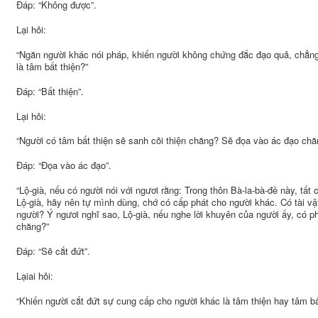
Đáp: “Không được”.
Lại hỏi:
“Ngăn người khác nói pháp, khiến người không chứng đắc đạo quả, chẳng 
là tâm bất thiện?”
Đáp: “Bất thiện”.
Lại hỏi:
“Người có tâm bất thiện sẽ sanh cõi thiện chăng? Sẽ đọa vào ác đạo chă
Đáp: “Đọa vào ác đạo”.
“Lộ-già, nếu có người nói với ngươi rằng: Trong thôn Bà-la-bà-đề này, tất
Lộ-già, hãy nên tự mình dùng, chớ có cấp phát cho người khác. Có tài vật
người? Ý ngươi nghĩ sao, Lộ-già, nếu nghe lời khuyên của người ấy, có p
chăng?”
Đáp: “Sẽ cắt đứt”.
Lạiai hỏi:
“Khiến người cắt đứt sự cung cấp cho người khác là tâm thiện hay tâm bấ