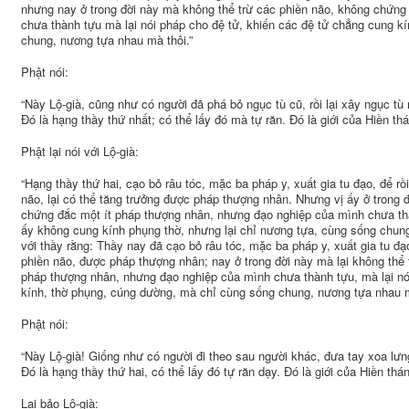
nhưng nay ở trong đời này mà không thể trừ các phiền não, không chứn
chưa thành tựu mà lại nói pháp cho đệ tử, khiến các đệ tử chẳng cung k
chung, nương tựa nhau mà thôi.”
Phật nói:
“Này Lộ-già, cũng như có người đã phá bỏ ngục tù cũ, rồi lại xây ngục tù 
Đó là hạng thầy thứ nhất; có thể lấy đó mà tự răn. Đó là giới của Hiền thánh,
Phật lại nói với Lộ-già:
“Hạng thầy thứ hai, cạo bỏ râu tóc, mặc ba pháp y, xuất gia tu đạo, để rồ
não, lại có thể tăng trưởng được pháp thượng nhân. Nhưng vị ấy ở trong 
chứng đắc một ít pháp thượng nhân, nhưng đạo nghiệp của mình chưa thà
ấy không cung kính phụng thờ, nhưng lại chỉ nương tựa, cùng sống chung
với thầy rằng: Thầy nay đã cạo bỏ râu tóc, mặc ba pháp y, xuất gia tu đạ
phiền não, được pháp thượng nhân; nay ở trong đời này mà lại không thể 
pháp thượng nhân, nhưng đạo nghiệp của mình chưa thành tựu, mà lại nó
kính, thờ phụng, cúng dường, mà chỉ cùng sống chung, nương tựa nhau m
Phật nói:
“Này Lộ-già! Giống như có người đi theo sau người khác, đưa tay xoa lưng
Đó là hạng thầy thứ hai, có thể lấy đó tự răn dạy. Đó là giới của Hiền thánh, 
Lại bảo Lộ-già: