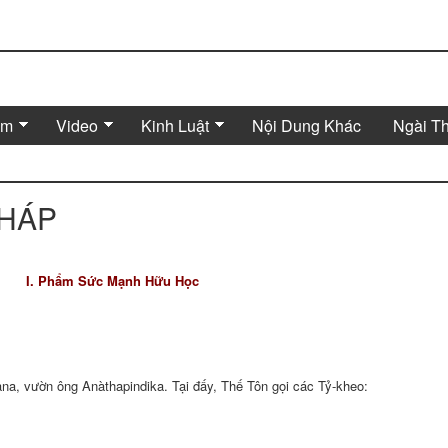
Âm
Video
Kinh Luật
Nội Dung Khác
Ngài T
HÁP
I. Phẩm Sức Mạnh Hữu Học
vana, vườn ông Anàthapindika. Tại đấy, Thế Tôn gọi các Tỷ-kheo: