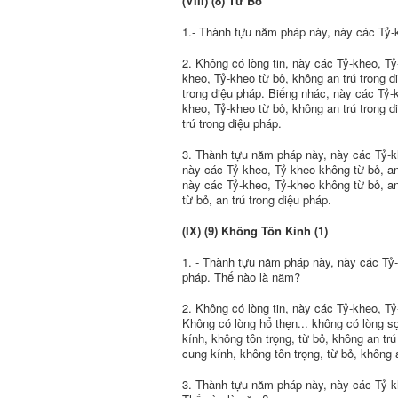
(VIII) (8) Từ Bỏ
1.- Thành tựu năm pháp này, này các Tỷ-k
2. Không có lòng tin, này các Tỷ-kheo, Tỷ
kheo, Tỷ-kheo từ bỏ, không an trú trong d
trong diệu pháp. Biếng nhác, này các Tỷ-k
kheo, Tỷ-kheo từ bỏ, không an trú trong 
trú trong diệu pháp.
3. Thành tựu năm pháp này, này các Tỷ-kh
này các Tỷ-kheo, Tỷ-kheo không từ bỏ, an tr
này các Tỷ-kheo, Tỷ-kheo không từ bỏ, a
từ bỏ, an trú trong diệu pháp.
(IX) (9) Không Tôn Kính (1)
1. - Thành tựu năm pháp này, này các Tỷ-
pháp. Thế nào là năm?
2. Không có lòng tin, này các Tỷ-kheo, Tỷ
Không có lòng hổ thẹn... không có lòng sợ
kính, không tôn trọng, từ bỏ, không an t
cung kính, không tôn trọng, từ bỏ, không a
3. Thành tựu năm pháp này, này các Tỷ-kh