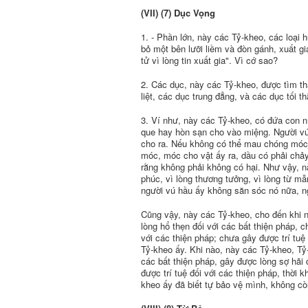
(VII) (7) Dục Vọng
1. - Phần lớn, này các Tỷ-kheo, các loại 
bỏ một bên lưỡi liềm và đòn gánh, xuất gi
tử vì lòng tin xuất gia". Vì cớ sao?
2. Các dục, này các Tỷ-kheo, được tìm th
liệt, các dục trung đẳng, và các dục tối 
3. Ví như, này các Tỷ-kheo, có đứa con n
que hay hòn sạn cho vào miệng. Người v
cho ra. Nếu không có thể mau chóng móc ra
móc, móc cho vật ấy ra, dầu có phải chảy
rằng không phải không có hại. Như vậy, n
phúc, vì lòng thương tưởng, vì lòng từ mẫn
người vú hầu ấy không săn sóc nó nữa, ng
Cũng vậy, này các Tỷ-kheo, cho đến khi n
lòng hổ thẹn đối với các bất thiện pháp, 
với các thiện pháp; chưa gây được trí tuệ
Tỷ-kheo ấy. Khi nào, này các Tỷ-kheo, Tỷ-
các bất thiện pháp, gây được lòng sợ hãi đ
được trí tuệ đối với các thiện pháp, thời
kheo ấy đã biết tự bảo vệ mình, không cò