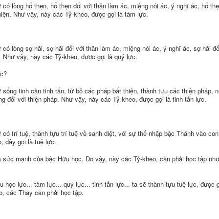
 có lòng hổ thẹn, hổ thẹn đối với thân làm ác, miệng nói ác, ý nghĩ ác, hổ th
hiện. Như vậy, này các Tỷ-kheo, được gọi là tàm lực.
có lòng sợ hãi, sợ hãi đối với thân làm ác, miệng nói ác, ý nghĩ ác, sợ hãi đố
. Như vậy, này các Tỷ-kheo, được gọi là quý lực.
ực?
 sống tinh cần tinh tấn, từ bỏ các pháp bất thiện, thành tựu các thiện pháp, 
ặng đối với thiện pháp. Như vậy, này các Tỷ-kheo, được gọi là tinh tấn lực.
 có trí tuệ, thành tựu trí tuệ về sanh diệt, với sự thể nhập bậc Thánh vào con
 đây gọi là tuệ lực.
m sức mạnh của bậc Hữu học. Do vậy, này các Tỷ-kheo, cần phải học tập nh
u học lực... tàm lực... quý lực... tinh tấn lực... ta sẽ thành tựu tuệ lực, được 
o, các Thầy cần phải học tập.