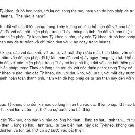
Tỷ-kheo, từ bỏ học pháp, trở lui đời sống thế tục, năm vấn đề hợp pháp để tự
g hiện tại. Thế nào là năm?
tín đối với các thiện pháp; trong Thầy không có lòng hổ thẹn đối với các bất
i đối với các bất thiện pháp; trong Thầy không có tinh tấn đối với các thiện
 các thiện pháp. Tỷ-kheo hay Tỷ-kheo-ni nào, này các Tỷ-kheo, từ bỏ học pháp
háp này để tự trách và chỉ trích đến với vị ấy ngay trong hiện tại.
ỷ-kheo, dầu với đau khổ, với ưu tư, với mặt đầy nước mắt, than khóc, vẫn số
 năm vấn đề hợp pháp để tự tán thán đến với vị ấy ngay trong hiện tại. Thế 
in đối với các thiện pháp; trong Thầy có lòng hổ thẹn đối với các bất thiện ph
thiện pháp; trong Thầy có lòng tinh tấn đối với các thiện pháp; trong Thầy có t
ỷ kheo ni nào, này các Tỷ kheo, dầu với đau khổ, với ưu tư, với mặt đầy nước
nh hoàn toàn thanh tịnh, năm vấn đề hợp pháp để tự tán thán này đến với v
các Tỷ-kheo, cho đến khi nào có lòng tin an trú vào các thiện pháp. Khi nào l
tin khởi lên và tồn tại, thời có sự bước vào bất thiện.
ác Tỷ-kheo, cho đến khi nào có lòng hổ thẹn... lòng sợ hãi... tinh tấn... trí t
thẹn... lòng sợ hãi... tinh tấn... trí tuệ biến mất, này các Tỷ-kheo, không xấu
khởi lên và tồn tại, thời có sự bước vào bất thiện.