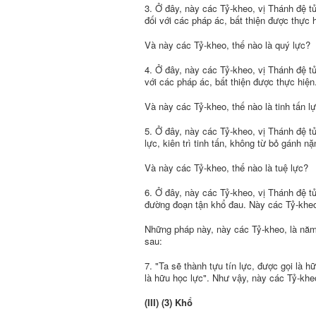
3. Ở đây, này các Tỷ-kheo, vị Thánh đệ tử
đối với các pháp ác, bất thiện được thực 
Và này các Tỷ-kheo, thế nào là quý lực?
4. Ở đây, này các Tỷ-kheo, vị Thánh đệ tử 
với các pháp ác, bất thiện được thực hiện
Và này các Tỷ-kheo, thế nào là tinh tấn l
5. Ở đây, này các Tỷ-kheo, vị Thánh đệ tử
lực, kiên trì tinh tấn, không từ bỏ gánh n
Và này các Tỷ-kheo, thế nào là tuệ lực?
6. Ở đây, này các Tỷ-kheo, vị Thánh đệ tử
đường đoạn tận khổ đau. Này các Tỷ-kheo,
Những pháp này, này các Tỷ-kheo, là nă
sau:
7. "Ta sẽ thành tựu tín lực, được gọi là hữ
là hữu học lực". Như vậy, này các Tỷ-khe
(III) (3) Khổ