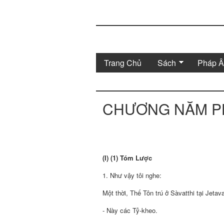
Trang Chủ
Sách
Pháp 
CHƯƠNG NĂM P
(I) (1) Tóm Lược
1. Như vậy tôi nghe:
Một thời, Thế Tôn trú ở Sàvatthi tại Jeta
- Này các Tỷ-kheo.