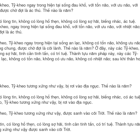
heo, Tỷ-kheo ngay trong hiện tại sống đau khổ, với tổn não, với ưu não, với
 được chờ đợi là ác thú. Thế nào là năm?
lòng tin, không có lòng hổ thẹn, không có lòng sợ hãi, biếng nhác, ác tuệ.
eo, ngay trong hiện tại sống đau khổ, với tổn não, với ưu não, với nhiệt não
ợi là ác thú.
eo, Tỷ-kheo ngay trong hiện tại sống an lạc, không có tổn não, không ưu nã
ng chung, được chờ đợi là cõi lành. Thế nào là năm? Ở đây, này các Tỷ-kheo,
òng sợ hãi, tinh cần tinh tấn, có trí tuệ. Thành tựu năm pháp này, này các Tỷ-
 lạc, không có tổn não, không có ưu não, không có nhiệt não; sau khi thân ho
kheo, Tỷ-kheo tương xứng như vậy, bị rơi vào địa ngục. Thế nào là năm?
lòng tin, không có lòng hổ thẹn, không có lòng sợ hãi, biếng nhác, có ác tuệ
 Tỷ-kheo tương xứng như vậy, bị rơi vào địa ngục.
heo, Tỷ-kheo tương xứng như vậy, được sanh vào cõi Trời. Thế nào là năm?
n, có lòng hổ thẹn, có lòng sợ hãi, tinh cần tinh tấn, có trí tuệ. Thành tựu n
g xứng như vậy được sanh vào cõi Trời.