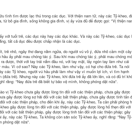
hữu tình tìm được lạc thú trong các dục. Với thiện nam tử, này các Tỷ-kheo, đ
a, từ bỏ gia đình, sống không gia đình, vị ấy vừa đủ để được gọi: "Vị thiện n
ấy với tuổi trẻ, các dục này hay các dục khác. Và này các Tỷ-kheo, các dục 
thắng, tất cả dục đều được chấp nhận là các dục.
ít, trẻ nhỏ, ngây thơ đang nằm ngửa, do người vú vô ý, đứa nhỏ cầm một cây
ú hầu ấy phải mau chóng tác ý. Sau khi mau chóng tác ý, phải mau chóng m
 được, thời với tay trái nắm đầu nó, với tay mặt, lấy ngón tay làm như cái
 máu. Vì cớ sao? Này các Tỷ-kheo, làm như vậy, có hại cho đứa trẻ. Ta nói
ày các Tỷ kheo, người vú hầu phải làm như vậy vì muốn lợi ích, vì tìm hạnh
 (đứa trẻ). Nhưng này các Tỷ-kheo, khi đứa trẻ ấy đã lớn lên, và có đủ trí kh
hĩ rằng: "Nay đứa trẻ đã biết tự bảo vệ mình, không phóng dật nữa".
ào vị Tỷ-kheo chưa gây được lòng tin đối với các thiện pháp, chưa gây được
chưa gây được lòng sợ hãi đối với các bất thiện pháp, chưa gây được tinh tấn đ
 đối với các thiện pháp, cho đến khi ấy, này các Tỷ-kheo, Ta cần phải phòng 
kheo gây được lòng tin đối với các thiện pháp, gây được lòng hổ thẹn đối với
ối với các bất thiện pháp, gây được lòng tinh tấn đối với các thiện pháp; gây
 khi ấy, này các Tỷ-kheo, Ta không còn săn sóc Tỷ-kheo ấy, nghĩ rằng: "Nay Tỷ
n phóng dật nữa".