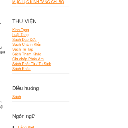
MỤC LỤC KINH TĂNG CHI BỘ
THƯ VIỆN
,
Kinh Tạng
Luật Tạng
Sách Đạo Đức
Sách Chánh Kiến
ựu
Sách Tu Tập
gọi
Sách Tham Khảo
Ghi chép Pháp Âm
Sách Phật Tử / Tu Sinh
Sách Khác
,
Điều hướng
Sách
n,
ật
Ngôn ngữ
Tiếng Việt