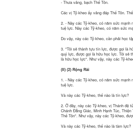
- Thưa vâng, bạch Thế Tôn.
Các vị Tỷ-kheo ấy vâng đáp Thế Tôn. Thế
2. - Này các Tỷ-kheo, có năm sức mạnh nà
tuệ lực. Này các Tỷ-kheo, có năm sức m
Do vậy, này các Tỷ-kheo, cần phải học tậ
3. "Tôi sẽ thành tựu tín lực, được gọi là 
quý lực, được gọi là hữu học lực. Tôi sẽ t
là hữu học lực". Như vậy, này các Tỷ-khe
(II) (2) Rộng Rãi
1. - Này các Tỷ-kheo, có năm sức mạnh nà
tuệ lực.
Và này các Tỷ-kheo, thế nào là tín lực?
2. Ở đây, này các Tỷ-kheo, vị Thánh đệ tử
Chánh Ðẳng Giác, Minh Hạnh Túc, Thiện 
Thế Tôn". Như vậy, này các Tỷ-kheo, được 
Và này các Tỷ-kheo, thế nào là tàm lực?