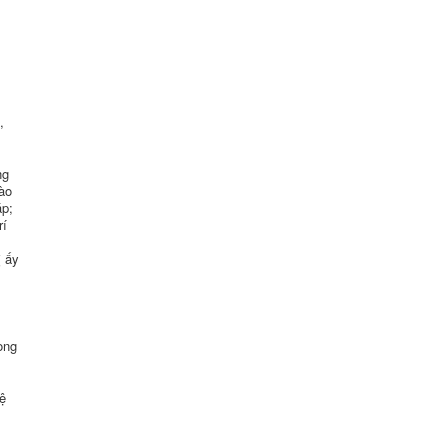
,
ng
nào
áp;
rí
ị ấy
òng
uệ