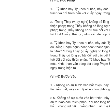
(V) (5) Học Pháp
1. - Tỷ-kheo hay Tỷ-kheo-ni nào, này các 
trách và chỉ trích đến với vị ấy ngay tron
2. "Trong Thầy (vị ấy nghĩ) không có lòng 
thiện pháp; trong Thầy không có lòng sợ hã
pháp; trong Thầy không có trí tuệ đối với
trở lui đời sống thế tục, năm vấn đề hợp p
3. Tỷ-kheo hay Tỷ-kheo-ni nào, này các T
đời sống Phạm hạnh hoàn toàn thanh tịnh,
là năm? "Trong Thầy (vị ấy nghĩ) có lòng t
trong Thầy có lòng sợ hãi đối với các bất 
tuệ đối với các thiện pháp. Tỷ kheo hay T
mắt, khóc than vẫn sống đời sống Phạm hạ
ngay trong hiện tại.
(VI) (6) Bước Vào
1. - Không có sự bước vào bất thiện, này 
tin biến mất, này các Tỷ-kheo, lòng không 
2-5. Không có sự bước vào bất thiện, này c
an trú vào các thiện pháp. Khi nào lòng hổ 
hổ... không sợ hãi... biếng nhác... ác tuệ 