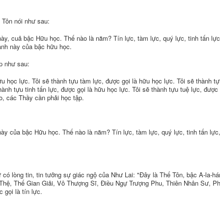
 Tôn nói như sau:
y, cuả bậc Hữu học. Thế nào là năm? Tín lực, tàm lực, quý lực, tinh tấn lực
ạnh này của bậc hữu học.
p như sau:
hữu học lực. Tôi sẽ thành tựu tàm lực, được gọi là hữu học lực. Tôi sẽ thành t
hành tựu tinh tấn lực, được gọi là hữu học lực. Tôi sẽ thành tựu tuệ lực, được 
o, các Thầy cần phải học tập.
y của bậc Hữu học. Thế nào là năm? Tín lực, tàm lực, quý lực, tinh tấn lực
 có lòng tin, tin tưởng sự giác ngộ của Như Lai: "Ðây là Thế Tôn, bậc A-la-há
Thệ, Thế Gian Giải, Vô Thượng Sĩ, Ðiều Ngự Trượng Phu, Thiên Nhân Sư, Ph
gọi là tín lực.